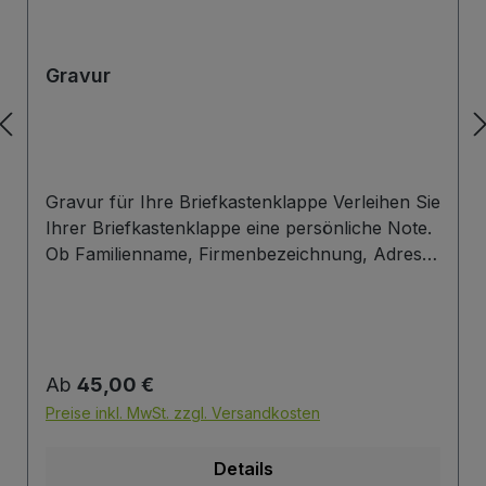
Gravur
Gravur für Ihre Briefkastenklappe Verleihen Sie
Ihrer Briefkastenklappe eine persönliche Note.
Ob Familienname, Firmenbezeichnung, Adresse
oder individuelles Wunschdesign – wir gravieren
Ihre Beschriftung präzise, langlebig und optisch
ansprechend direkt auf die Briefklappe. Zur
einfachen Gestaltung Ihres Wunschlayouts
Regulärer Preis:
Ab
45,00 €
stellen wir Ihnen eine praktische Vorlage zur
Verfügung. Laden Sie einfach die PowerPoint-
Preise inkl. MwSt. zzgl. Versandkosten
Datei über den untenstehenden Link herunter,
passen Sie Schrift, Text und Anordnung nach
Details