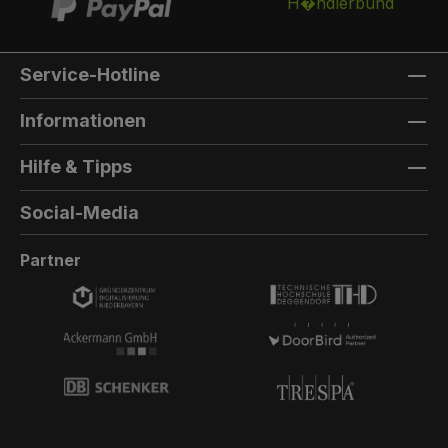
vorne. Außenmaterial: 8mm HPL(High
Pressure Laminate) - Kompaktfaserplatten der
Firma Trespa Bei Sonderfarbe: Bezeichnung
Service-Hotline
der TürfarbeGeben Sie hier den Namen Ihrer
Wunschfarbe an.Die Lieferzeit bei
Informationen
Sonderfarben verlängert sich um 5 bis 6
Wochen. Bei Sonderfarbe: Bezeichnung der
Hilfe & Tipps
AußenfarbeGeben Sie hier den Namen der
Wunschfarbe an.Hinweis: Falls Sie die Türfarbe
Social-Media
in der selben Farbe wie die Außenwandfarbe
erhalten möchten, kontaktieren Sie uns, da der
Partner
Aufpreis in dieser Linie dann nicht doppelt
berechnet wird.Die Lieferzeit bei Sonderfarben
verlängert sich um 5 bis 6 Wochen.
Produktionsstart:Diese Paketbox wird nur
einmal pro Quartal produziert.Das heißt, wir
sammeln bis 30. Juni alle Bestellungen und
gehen dann erst in Produktion. Dadurch
können wir trotz Produktion in Deutschland