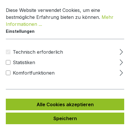
Zum Hauptinhalt springen
Warenko
Diese Website verwendet Cookies, um eine
bestmögliche Erfahrung bieten zu können.
Mehr
Informationen ...
Einstellungen
Paketkasten Einbau-Variante
Mypaketkasten
Technisch erforderlich
Statistiken
Bildergalerie überspringen
Komfortfunktionen
Alle Cookies akzeptieren
Speichern