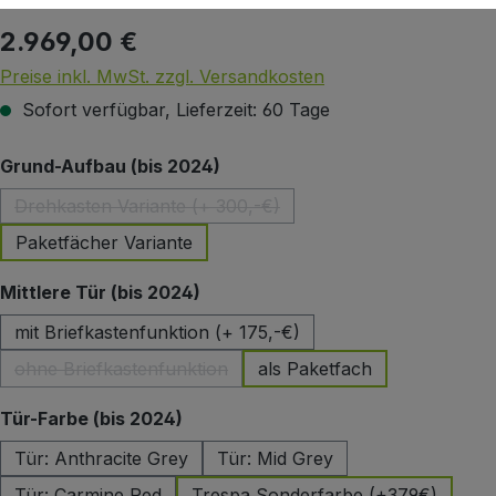
2.969,00 €
Regulärer Preis:
Preise inkl. MwSt. zzgl. Versandkosten
Sofort verfügbar, Lieferzeit: 60 Tage
auswählen
Grund-Aufbau (bis 2024)
Drehkasten Variante (+ 300,-€)
(Diese Option ist zurzeit nicht verfügbar.)
Paketfächer Variante
auswählen
Mittlere Tür (bis 2024)
mit Briefkastenfunktion (+ 175,-€)
ohne Briefkastenfunktion
als Paketfach
(Diese Option ist zurzeit nicht verfügbar.)
auswählen
Tür-Farbe (bis 2024)
Tür: Anthracite Grey
Tür: Mid Grey
Tür: Carmine Red
Trespa Sonderfarbe (+379€)