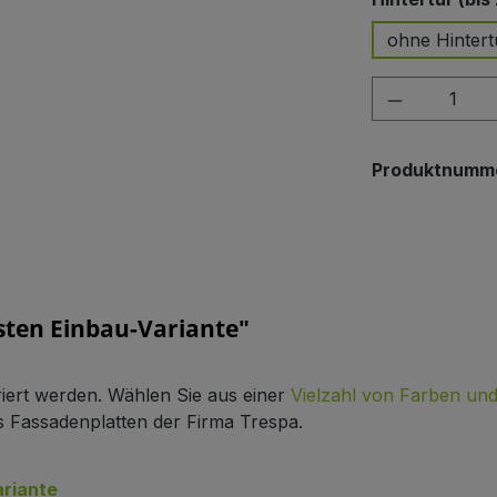
ohne Hintert
Produkt A
Produktnumm
ten Einbau-Variante"
riert werden. Wählen Sie aus einer
Vielzahl von Farben un
 Fassadenplatten der Firma Trespa.
ariante