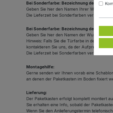
Bei Sonderfarbe: Bezeichnung der Türfarb
Kom
Geben Sie hier den Namen Ihrer Wunschfarb
Die Lieferzeit bei Sonderfarben verlängert s
Bei Sonderfarbe: Bezeichnung der Außenf
Geben Sie hier den Namen der Wunschfarbe
Hinweis: Falls Sie die Türfarbe in der selbe
kontaktieren Sie uns, da der Aufpreis in dies
Die Lieferzeit bei Sonderfarben verlängert s
Montagehilfe:
Gerne senden wir Ihnen vorab eine Schablon
an denen der Paketkasten im Boden fixiert 
Lieferung:
Der Paketkasten erfolgt komplett montiert au
Sie erhalten eine Info, sobald der Paketkas
Wenn Sie den Anlieferungstermin telefonisch m