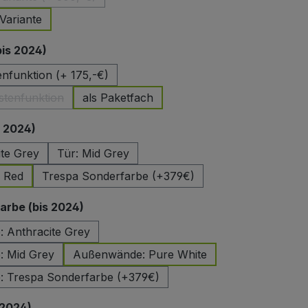
(Diese Option ist zurzeit nicht verfügbar.)
Variante
auswählen
bis 2024)
enfunktion (+ 175,-€)
stenfunktion
als Paketfach
(Diese Option ist zurzeit nicht verfügbar.)
auswählen
s 2024)
ite Grey
Tür: Mid Grey
e Red
Trespa Sonderfarbe (+379€)
auswählen
rbe (bis 2024)
 Anthracite Grey
 Mid Grey
Außenwände: Pure White
 Trespa Sonderfarbe (+379€)
auswählen
 2024)