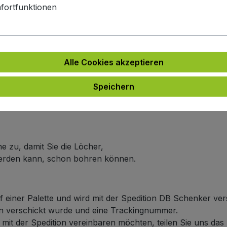
e
fortfunktionen
e an.
ich um 5 bis 6 Wochen.
arbe
Alle Cookies akzeptieren
 an.
n Farbe wie die Frontplattenfarbe haben möchten,
Speichern
er Linie dann nicht doppelt berechnet wird.
ich um 5 bis 6 Wochen.
e zu, damit Sie die Löcher,
werden kann, schon bohren können.
f einer Palette und wird mit der Spedition DB Schenker ver
ten verschickt wurde und eine Trackingnummer.
it der Spedition vereinbaren möchten, teilen Sie uns das b