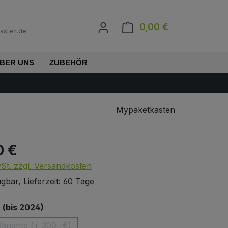
0,00 €
Warenkorb enth
asten.de
BER UNS
ZUBEHÖR
Mypaketkasten
0 €
s:
wSt. zzgl. Versandkosten
gbar, Lieferzeit: 60 Tage
auswählen
(bis 2024)
ariante (+ 300,-€)