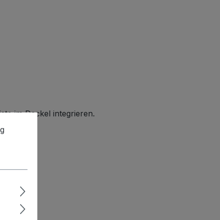
te im Deckel integrieren.
ng
ert.