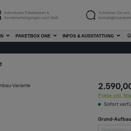
Individuelle Paketkästen &
Schreiben Sie uns:
Sonderanfertigungen nach Maß
kontakt@mypaketk
EN
PAKETBOX ONE
INFOS & AUSSTATTUNG
Ü
e
2.590,0
Regulärer Prei
Preise inkl. M
Sofort verfü
Grund-Aufbau 
Drehkasten V