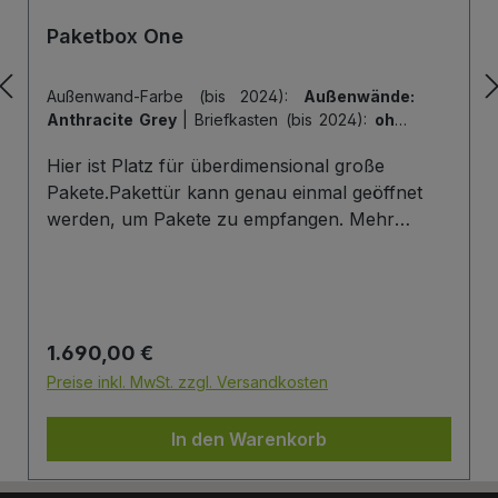
Paketbox One
Außenwand-Farbe (bis 2024):
Außenwände:
Anthracite Grey
|
Briefkasten (bis 2024):
ohne
Briefkasten
|
Hintertür (bis 2024):
ohne
Hier ist Platz für überdimensional große
Hintertür
|
Tiefe der Paketbox (bis 2024):
62
cm Außenmaß (Standard)
|
Tür-Farbe (bis
Pakete.Pakettür kann genau einmal geöffnet
2024):
Tür: Anthracite Grey
werden, um Pakete zu empfangen. Mehr
Infos/Fotos zu dieser Serie: Paketbox One
Paketfach-Variante:Sobald ein Paket eingelegt
wurde ist dieses verschlossen und kann erst
wieder mit einem Schlüssel geöffnet werden.
Regulärer Preis:
1.690,00 €
Die Tür wird immer mit einem Halbzylinder
ausgestattet. Das heißt, Sie können den selben
Preise inkl. MwSt. zzgl. Versandkosten
Schließzylinder verbauen,den Sie auch an
Ihrer Haustüre haben und die Paketbox mit
In den Warenkorb
dem selben Schlüssel öffnen.
Briefkasten:Optional kann ein Briefkasten