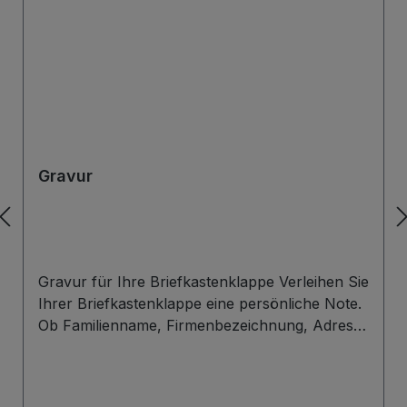
Gravur
Gravur für Ihre Briefkastenklappe Verleihen Sie
Ihrer Briefkastenklappe eine persönliche Note.
Ob Familienname, Firmenbezeichnung, Adresse
oder individuelles Wunschdesign – wir gravieren
Ihre Beschriftung präzise, langlebig und optisch
ansprechend direkt auf die Briefklappe. Zur