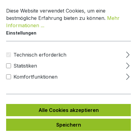
Zum Hauptinhalt springen
Warenko
Diese Website verwendet Cookies, um eine
bestmögliche Erfahrung bieten zu können.
Mehr
Informationen ...
Einstellungen
Paketkasten Nature Line
Mypaketkasten
Technisch erforderlich
Statistiken
Bildergalerie überspringen
Komfortfunktionen
Alle Cookies akzeptieren
Speichern