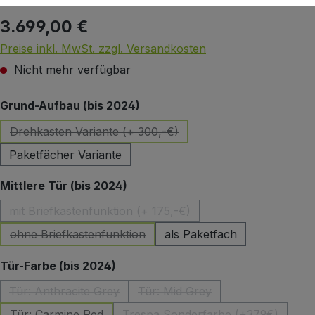
3.699,00 €
Regulärer Preis:
Preise inkl. MwSt. zzgl. Versandkosten
Nicht mehr verfügbar
auswählen
Grund-Aufbau (bis 2024)
Drehkasten Variante (+ 300,-€)
(Diese Option ist zurzeit nicht verfügbar.)
Paketfächer Variante
auswählen
Mittlere Tür (bis 2024)
mit Briefkastenfunktion (+ 175,-€)
(Diese Option ist zurzeit nicht verfügbar.)
ohne Briefkastenfunktion
als Paketfach
(Diese Option ist zurzeit nicht verfügbar.)
auswählen
Tür-Farbe (bis 2024)
Tür: Anthracite Grey
Tür: Mid Grey
(Diese Option ist zurzeit nicht verfügbar.)
(Diese Option ist zurzeit nicht
Tür: Carmine Red
Trespa Sonderfarbe (+379€)