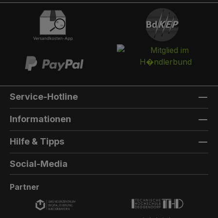
integriert werden. Die Post landet in einem
separaten und absperrbaren Auffangkorb.
Hintertür:Auf der Rückseite können Sie eine
Hintertür integrieren. Die Farbe der Hintertür ist
immer die gleiche Farbe, wie die Türfarbe
vorne. Außenmaterial: 8mm HPL(High
Pressure Laminate) - Kompaktfaserplatten der
Firma Trespa Bei Sonderfarbe: Bezeichnung
Service-Hotline
der TürfarbeGeben Sie hier den Namen Ihrer
Wunschfarbe an.Die Lieferzeit bei
Informationen
Sonderfarben verlängert sich um 5 bis 6
Wochen. Bei Sonderfarbe: Bezeichnung der
Hilfe & Tipps
AußenfarbeGeben Sie hier den Namen der
Wunschfarbe an.Hinweis: Falls Sie die Türfarbe
Social-Media
in der selben Farbe wie die Außenwandfarbe
erhalten möchten, kontaktieren Sie uns, da der
Partner
Aufpreis in dieser Linie dann nicht doppelt
berechnet wird.Die Lieferzeit bei Sonderfarben
verlängert sich um 5 bis 6 Wochen.