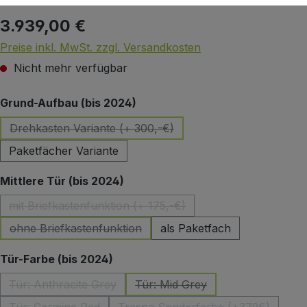
3.939,00 €
Regulärer Preis:
Preise inkl. MwSt. zzgl. Versandkosten
Nicht mehr verfügbar
auswählen
Grund-Aufbau (bis 2024)
Drehkasten Variante (+ 300,-€)
(Diese Option ist zurzeit nicht verfügbar.)
Paketfächer Variante
auswählen
Mittlere Tür (bis 2024)
mit Briefkastenfunktion (+ 175,-€)
(Diese Option ist zurzeit nicht verfügbar.)
ohne Briefkastenfunktion
als Paketfach
(Diese Option ist zurzeit nicht verfügbar.)
auswählen
Tür-Farbe (bis 2024)
Tür: Anthracite Grey
Tür: Mid Grey
(Diese Option ist zurzeit nicht verfügbar.)
(Diese Option ist zurzeit nicht