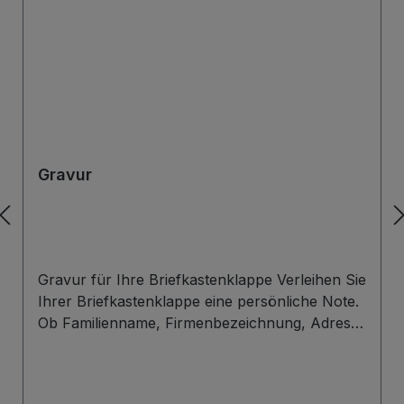
Gravur
Gravur für Ihre Briefkastenklappe Verleihen Sie
Ihrer Briefkastenklappe eine persönliche Note.
Ob Familienname, Firmenbezeichnung, Adresse
oder individuelles Wunschdesign – wir gravieren
Ihre Beschriftung präzise, langlebig und optisch
ansprechend direkt auf die Briefklappe. Zur