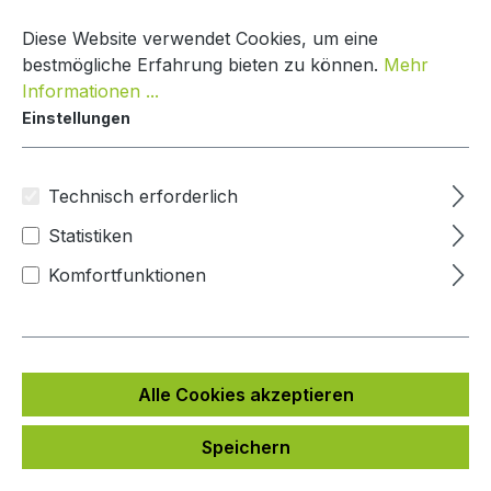
Zum Hauptinhalt springen
Warenko
Diese Website verwendet Cookies, um eine
bestmögliche Erfahrung bieten zu können.
Mehr
Informationen ...
Einstellungen
Paketkasten Nature Line
Mypaketkasten
Technisch erforderlich
Statistiken
Bildergalerie überspringen
Komfortfunktionen
Alle Cookies akzeptieren
Speichern