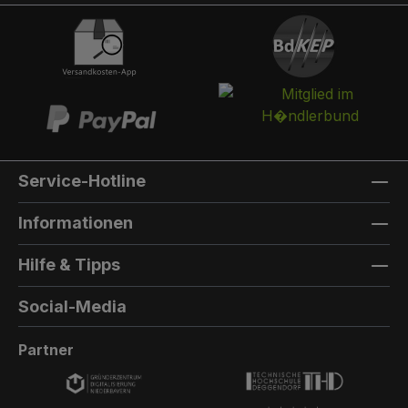
integriert werden. Die Post landet in einem
separaten und absperrbaren Auffangkorb.
Hintertür:Auf der Rückseite können Sie eine
Hintertür integrieren. Die Farbe der Hintertür ist
immer die gleiche Farbe, wie die Türfarbe
vorne. Außenmaterial: 8mm HPL(High
Pressure Laminate) - Kompaktfaserplatten der
Firma Trespa Bei Sonderfarbe: Bezeichnung
Service-Hotline
der TürfarbeGeben Sie hier den Namen Ihrer
Wunschfarbe an.Die Lieferzeit bei
Informationen
Sonderfarben verlängert sich um 5 bis 6
Wochen. Bei Sonderfarbe: Bezeichnung der
Hilfe & Tipps
AußenfarbeGeben Sie hier den Namen der
Wunschfarbe an.Hinweis: Falls Sie die Türfarbe
Social-Media
in der selben Farbe wie die Außenwandfarbe
erhalten möchten, kontaktieren Sie uns, da der
Partner
Aufpreis in dieser Linie dann nicht doppelt
berechnet wird.Die Lieferzeit bei Sonderfarben
verlängert sich um 5 bis 6 Wochen.