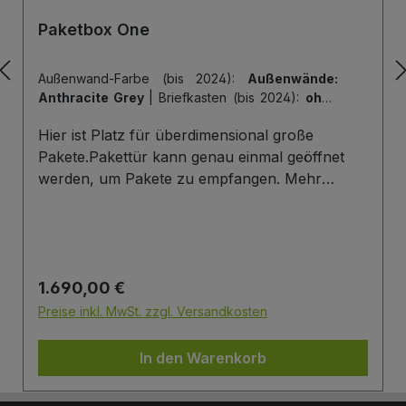
Paketbox One
Außenwand-Farbe (bis 2024):
Außenwände:
Anthracite Grey
|
Briefkasten (bis 2024):
ohne
Briefkasten
|
Hintertür (bis 2024):
ohne
Hier ist Platz für überdimensional große
Hintertür
|
Tiefe der Paketbox (bis 2024):
62
cm Außenmaß (Standard)
|
Tür-Farbe (bis
Pakete.Pakettür kann genau einmal geöffnet
2024):
Tür: Anthracite Grey
werden, um Pakete zu empfangen. Mehr
Infos/Fotos zu dieser Serie: Paketbox One
Paketfach-Variante:Sobald ein Paket eingelegt
wurde ist dieses verschlossen und kann erst
wieder mit einem Schlüssel geöffnet werden.
Regulärer Preis:
1.690,00 €
Die Tür wird immer mit einem Halbzylinder
ausgestattet. Das heißt, Sie können den selben
Preise inkl. MwSt. zzgl. Versandkosten
Schließzylinder verbauen,den Sie auch an
Ihrer Haustüre haben und die Paketbox mit
In den Warenkorb
dem selben Schlüssel öffnen.
Briefkasten:Optional kann ein Briefkasten