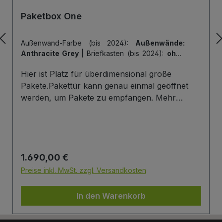
Paketbox One
Außenwand-Farbe (bis 2024):
Außenwände:
Anthracite Grey
|
Briefkasten (bis 2024):
ohne
Briefkasten
|
Hintertür (bis 2024):
ohne
Hier ist Platz für überdimensional große
Hintertür
|
Tiefe der Paketbox (bis 2024):
62
cm Außenmaß (Standard)
|
Tür-Farbe (bis
Pakete.Pakettür kann genau einmal geöffnet
2024):
Tür: Anthracite Grey
werden, um Pakete zu empfangen. Mehr
Infos/Fotos zu dieser Serie: Paketbox One
Paketfach-Variante:Sobald ein Paket eingelegt
wurde ist dieses verschlossen und kann erst
wieder mit einem Schlüssel geöffnet werden.
Regulärer Preis:
1.690,00 €
Die Tür wird immer mit einem Halbzylinder
ausgestattet. Das heißt, Sie können den selben
Preise inkl. MwSt. zzgl. Versandkosten
Schließzylinder verbauen,den Sie auch an
Ihrer Haustüre haben und die Paketbox mit
In den Warenkorb
dem selben Schlüssel öffnen.
Briefkasten:Optional kann ein Briefkasten