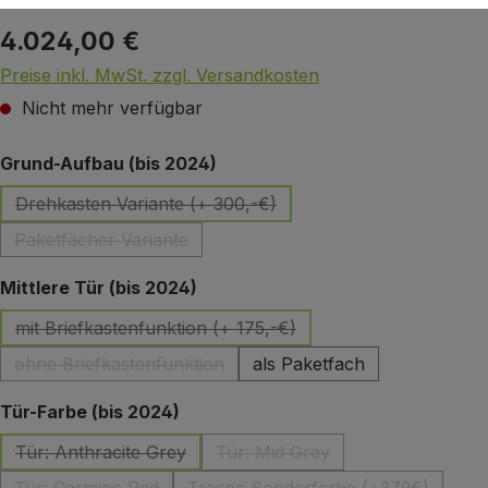
4.024,00 €
Regulärer Preis:
Preise inkl. MwSt. zzgl. Versandkosten
Nicht mehr verfügbar
auswählen
Grund-Aufbau (bis 2024)
Drehkasten Variante (+ 300,-€)
(Diese Option ist zurzeit nicht verfügbar.)
Paketfächer Variante
(Diese Option ist zurzeit nicht verfügbar.)
auswählen
Mittlere Tür (bis 2024)
mit Briefkastenfunktion (+ 175,-€)
(Diese Option ist zurzeit nicht verfügbar.)
ohne Briefkastenfunktion
als Paketfach
(Diese Option ist zurzeit nicht verfügbar.)
auswählen
Tür-Farbe (bis 2024)
Tür: Anthracite Grey
Tür: Mid Grey
(Diese Option ist zurzeit nicht verfügbar.)
(Diese Option ist zurzeit nicht