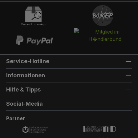
integriert werden. Die Post landet in einem
separaten und absperrbaren Auffangkorb.
Hintertür:Auf der Rückseite können Sie eine
Hintertür integrieren. Die Farbe der Hintertür ist
immer die gleiche Farbe, wie die Türfarbe
vorne. Außenmaterial: 8mm HPL(High
Pressure Laminate) - Kompaktfaserplatten der
Firma Trespa Bei Sonderfarbe: Bezeichnung
Service-Hotline
der TürfarbeGeben Sie hier den Namen Ihrer
Wunschfarbe an.Die Lieferzeit bei
Informationen
Sonderfarben verlängert sich um 5 bis 6
Wochen. Bei Sonderfarbe: Bezeichnung der
Hilfe & Tipps
AußenfarbeGeben Sie hier den Namen der
Wunschfarbe an.Hinweis: Falls Sie die Türfarbe
Social-Media
in der selben Farbe wie die Außenwandfarbe
erhalten möchten, kontaktieren Sie uns, da der
Partner
Aufpreis in dieser Linie dann nicht doppelt
berechnet wird.Die Lieferzeit bei Sonderfarben
verlängert sich um 5 bis 6 Wochen.