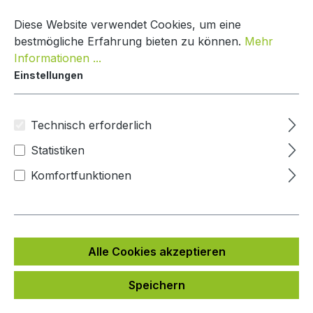
Zum Hauptinhalt springen
Warenko
Diese Website verwendet Cookies, um eine
bestmögliche Erfahrung bieten zu können.
Mehr
Informationen ...
Einstellungen
Paketkasten Nature Line
Mypaketkasten
Technisch erforderlich
Statistiken
Bildergalerie überspringen
Komfortfunktionen
Alle Cookies akzeptieren
Speichern