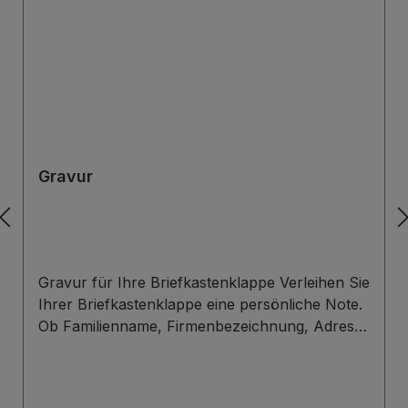
Gravur
Gravur für Ihre Briefkastenklappe Verleihen Sie
Ihrer Briefkastenklappe eine persönliche Note.
Ob Familienname, Firmenbezeichnung, Adresse
oder individuelles Wunschdesign – wir gravieren
Ihre Beschriftung präzise, langlebig und optisch
ansprechend direkt auf die Briefklappe. Zur