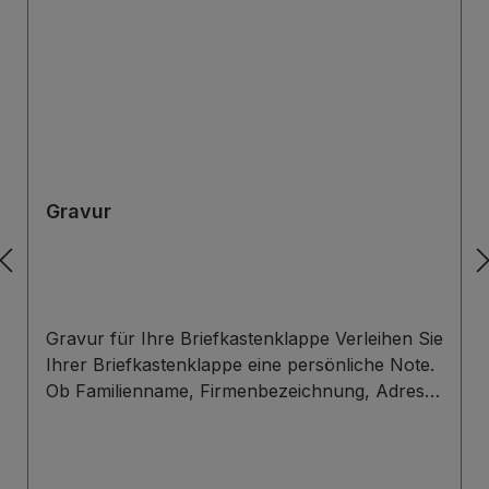
Gravur
Gravur für Ihre Briefkastenklappe Verleihen Sie
Ihrer Briefkastenklappe eine persönliche Note.
Ob Familienname, Firmenbezeichnung, Adresse
oder individuelles Wunschdesign – wir gravieren
Ihre Beschriftung präzise, langlebig und optisch
ansprechend direkt auf die Briefklappe. Zur