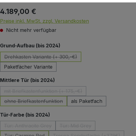
4.189,00 €
Regulärer Preis:
Preise inkl. MwSt. zzgl. Versandkosten
Nicht mehr verfügbar
auswählen
Grund-Aufbau (bis 2024)
Drehkasten Variante (+ 300,-€)
(Diese Option ist zurzeit nicht verfügbar.)
Paketfächer Variante
auswählen
Mittlere Tür (bis 2024)
mit Briefkastenfunktion (+ 175,-€)
(Diese Option ist zurzeit nicht verfügbar.)
ohne Briefkastenfunktion
als Paketfach
(Diese Option ist zurzeit nicht verfügbar.)
auswählen
Tür-Farbe (bis 2024)
Tür: Anthracite Grey
Tür: Mid Grey
(Diese Option ist zurzeit nicht verfügbar.)
(Diese Option ist zurzeit nicht
Tür: Carmine Red
Trespa Sonderfarbe (+379€)