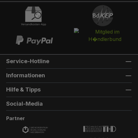
integriert werden. Die Post landet in einem
separaten und absperrbaren Auffangkorb.
Hintertür:Auf der Rückseite können Sie eine
Hintertür integrieren. Die Farbe der Hintertür ist
immer die gleiche Farbe, wie die Türfarbe
vorne. Außenmaterial: 8mm HPL(High
Pressure Laminate) - Kompaktfaserplatten der
Firma Trespa Bei Sonderfarbe: Bezeichnung
Service-Hotline
der TürfarbeGeben Sie hier den Namen Ihrer
Wunschfarbe an.Die Lieferzeit bei
Informationen
Sonderfarben verlängert sich um 5 bis 6
Wochen. Bei Sonderfarbe: Bezeichnung der
Hilfe & Tipps
AußenfarbeGeben Sie hier den Namen der
Wunschfarbe an.Hinweis: Falls Sie die Türfarbe
Social-Media
in der selben Farbe wie die Außenwandfarbe
erhalten möchten, kontaktieren Sie uns, da der
Partner
Aufpreis in dieser Linie dann nicht doppelt
berechnet wird.Die Lieferzeit bei Sonderfarben
verlängert sich um 5 bis 6 Wochen.