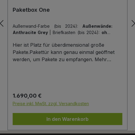
Paketbox One
Außenwand-Farbe (bis 2024):
Außenwände:
Anthracite Grey
|
Briefkasten (bis 2024):
ohne
Briefkasten
|
Hintertür (bis 2024):
ohne
Hier ist Platz für überdimensional große
Hintertür
|
Tiefe der Paketbox (bis 2024):
62
cm Außenmaß (Standard)
|
Tür-Farbe (bis
Pakete.Pakettür kann genau einmal geöffnet
2024):
Tür: Anthracite Grey
werden, um Pakete zu empfangen. Mehr
Infos/Fotos zu dieser Serie: Paketbox One
Paketfach-Variante:Sobald ein Paket eingelegt
wurde ist dieses verschlossen und kann erst
wieder mit einem Schlüssel geöffnet werden.
Regulärer Preis:
1.690,00 €
Die Tür wird immer mit einem Halbzylinder
ausgestattet. Das heißt, Sie können den selben
Preise inkl. MwSt. zzgl. Versandkosten
Schließzylinder verbauen,den Sie auch an
Ihrer Haustüre haben und die Paketbox mit
In den Warenkorb
dem selben Schlüssel öffnen.
Briefkasten:Optional kann ein Briefkasten