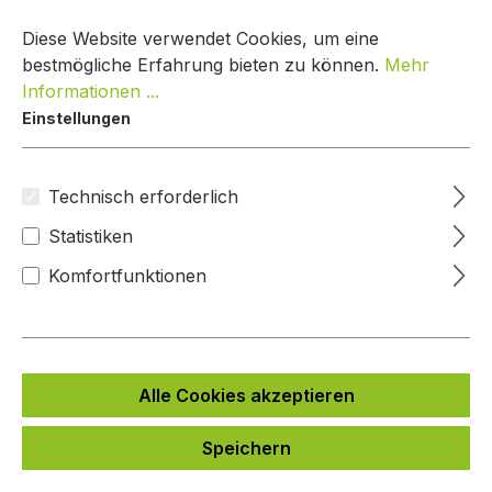
Zum Hauptinhalt springen
Warenko
Diese Website verwendet Cookies, um eine
bestmögliche Erfahrung bieten zu können.
Mehr
Informationen ...
Einstellungen
Paketkasten Nature Line
Mypaketkasten
Technisch erforderlich
Statistiken
Bildergalerie überspringen
Komfortfunktionen
Alle Cookies akzeptieren
Speichern