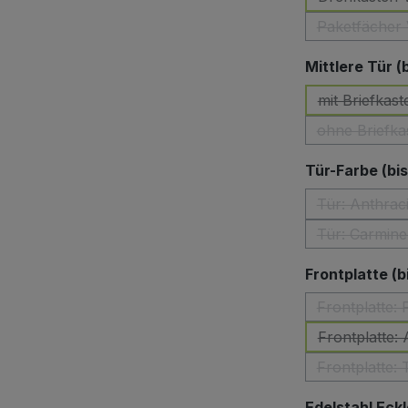
Paketfächer 
(Di
Mittlere Tür (
mit Briefkast
ohne Briefka
Tür-Farbe (bi
Tür: Anthrac
(Di
Tür: Carmine
(Dies
Frontplatte (b
Frontplatte:
(D
Frontplatte:
Frontplatte:
Edelstahl Eckl