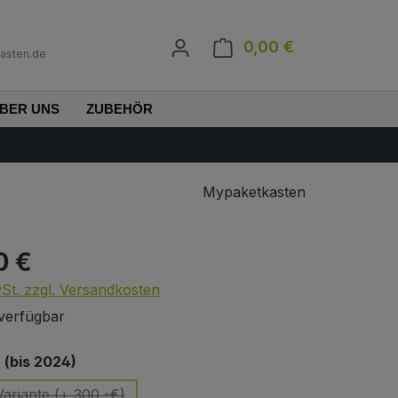
0,00 €
Warenkorb enth
asten.de
BER UNS
ZUBEHÖR
Mypaketkasten
0 €
s:
wSt. zzgl. Versandkosten
verfügbar
auswählen
(bis 2024)
ariante (+ 300,-€)