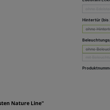
ohne Edelsta
Hintertür (bis
ohne Hintert
(Diese 
Beleuchtungsp
ohne Beleuc
mit Beleucht
Produktnumm
ten Nature Line"