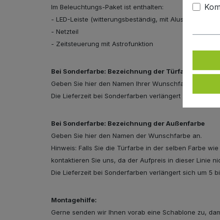
Kom
Im Beleuchtungs-Paket ist enthalten:
- LED-Leiste (witterungsbeständig, mit Aluschiene und
- Netzteil
- Zeitsteuerung mit Astrofunktion
Bei Sonderfarbe: Bezeichnung der Türfarbe
Geben Sie hier den Namen Ihrer Wunschfarbe an.
Die Lieferzeit bei Sonderfarben verlängert sich um 5 
Bei Sonderfarbe: Bezeichnung der Außenfarbe
Geben Sie hier den Namen der Wunschfarbe an.
Hinweis: Falls Sie die Türfarbe in der selben Farbe wi
kontaktieren Sie uns, da der Aufpreis in dieser Linie n
Die Lieferzeit bei Sonderfarben verlängert sich um 5 
Montagehilfe:
Gerne senden wir Ihnen vorab eine Schablone zu, dami