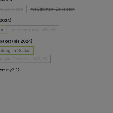
hl Eckleisten
mit Edelstahl Eckleisten
(Diese Option ist zurzeit nicht verfügbar.)
(Diese Option ist zurzeit nicht verfüg
auswählen
 2024)
ür
mit Hintertür (+ 490,-€)
Option ist zurzeit nicht verfügbar.)
(Diese Option ist zurzeit nicht verfügbar.)
auswählen
aket (bis 2024)
htung im Deckel
(Diese Option ist zurzeit nicht verfügbar.)
ung im Deckel (+ 240,-€)
(Diese Option ist zurzeit nicht verfügbar.)
er:
my2.22