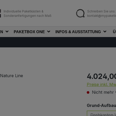
Individuelle Paketkästen &
Schreiben Sie uns:
Sonderanfertigungen nach Maß
kontakt@mypaketk
EN
PAKETBOX ONE
INFOS & AUSSTATTUNG
Ü
4.024,0
Regulärer Prei
Preise inkl. M
Nicht mehr 
Grund-Aufbau 
Drehkasten V