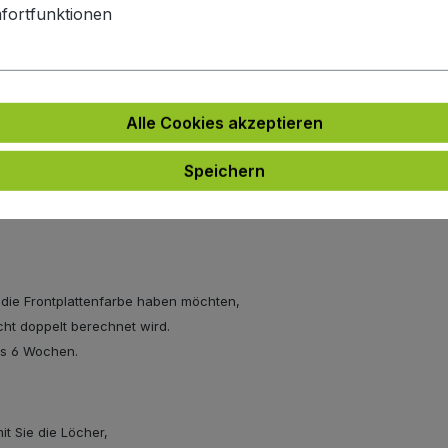
fortfunktionen
 satinierter Abdeckung)
Alle Cookies akzeptieren
Speichern
bis 6 Wochen.
e die Frontplattenfarbe haben möchten,
icht doppelt berechnet wird.
bis 6 Wochen.
t Sie die Löcher,