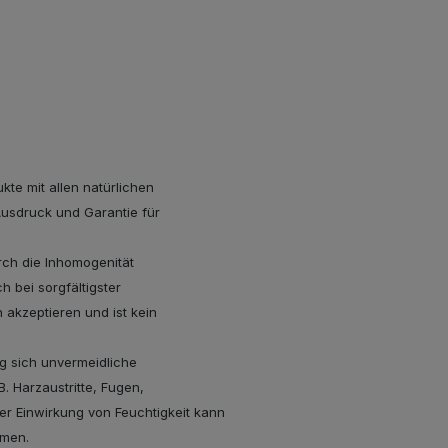
kte mit allen natürlichen
Ausdruck und Garantie für
rch die Inhomogenität
 bei sorgfältigster
akzeptieren und ist kein
g sich unvermeidliche
. Harzaustritte, Fugen,
rer Einwirkung von Feuchtigkeit kann
mmen.