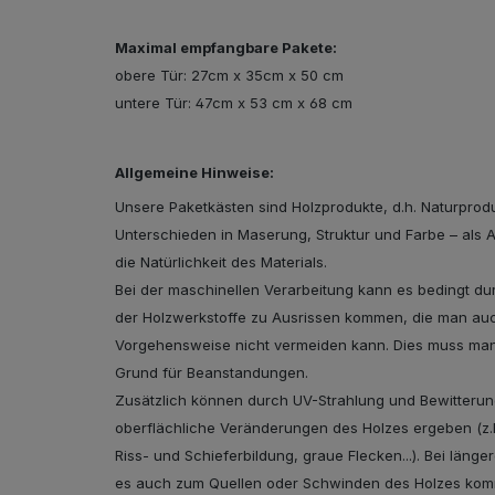
Maximal empfangbare Pakete:
obere Tür: 27cm x 35cm x 50 cm
untere Tür: 47cm x 53 cm x 68 cm
Allgemeine Hinweise:
Unsere Paketkästen sind Holzprodukte, d.h. Naturprodu
Unterschieden in Maserung, Struktur und Farbe – als 
die Natürlichkeit des Materials.
Bei der maschinellen Verarbeitung kann es bedingt du
der Holzwerkstoffe zu Ausrissen kommen, die man auch
Vorgehensweise nicht vermeiden kann. Dies muss man 
Grund für Beanstandungen.
Zusätzlich können durch UV-Strahlung und Bewitterun
oberflächliche Veränderungen des Holzes ergeben (z.B
Riss- und Schieferbildung, graue Flecken...). Bei länge
es auch zum Quellen oder Schwinden des Holzes ko