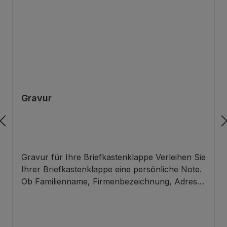
Gravur
Gravur für Ihre Briefkastenklappe Verleihen Sie
Ihrer Briefkastenklappe eine persönliche Note.
Ob Familienname, Firmenbezeichnung, Adresse
oder individuelles Wunschdesign – wir gravieren
Ihre Beschriftung präzise, langlebig und optisch
ansprechend direkt auf die Briefklappe. Zur