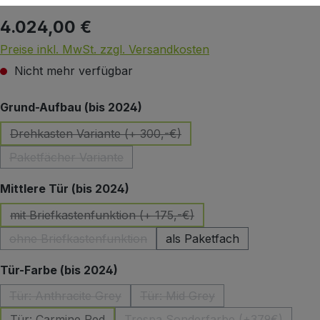
4.024,00 €
Regulärer Preis:
Preise inkl. MwSt. zzgl. Versandkosten
Nicht mehr verfügbar
auswählen
Grund-Aufbau (bis 2024)
Drehkasten Variante (+ 300,-€)
(Diese Option ist zurzeit nicht verfügbar.)
Paketfächer Variante
(Diese Option ist zurzeit nicht verfügbar.)
auswählen
Mittlere Tür (bis 2024)
mit Briefkastenfunktion (+ 175,-€)
(Diese Option ist zurzeit nicht verfügbar.)
ohne Briefkastenfunktion
als Paketfach
(Diese Option ist zurzeit nicht verfügbar.)
auswählen
Tür-Farbe (bis 2024)
Tür: Anthracite Grey
Tür: Mid Grey
(Diese Option ist zurzeit nicht verfügbar.)
(Diese Option ist zurzeit nicht
Tür: Carmine Red
Trespa Sonderfarbe (+379€)