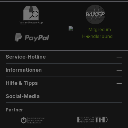
integriert werden. Die Post landet in einem
separaten und absperrbaren Auffangkorb.
Hintertür:Auf der Rückseite können Sie eine
Hintertür integrieren. Die Farbe der Hintertür ist
immer die gleiche Farbe, wie die Türfarbe
vorne. Außenmaterial: 8mm HPL(High
Pressure Laminate) - Kompaktfaserplatten der
Firma Trespa Bei Sonderfarbe: Bezeichnung
Service-Hotline
der TürfarbeGeben Sie hier den Namen Ihrer
Wunschfarbe an.Die Lieferzeit bei
Informationen
Sonderfarben verlängert sich um 5 bis 6
Wochen. Bei Sonderfarbe: Bezeichnung der
Hilfe & Tipps
AußenfarbeGeben Sie hier den Namen der
Wunschfarbe an.Hinweis: Falls Sie die Türfarbe
Social-Media
in der selben Farbe wie die Außenwandfarbe
erhalten möchten, kontaktieren Sie uns, da der
Partner
Aufpreis in dieser Linie dann nicht doppelt
berechnet wird.Die Lieferzeit bei Sonderfarben
verlängert sich um 5 bis 6 Wochen.