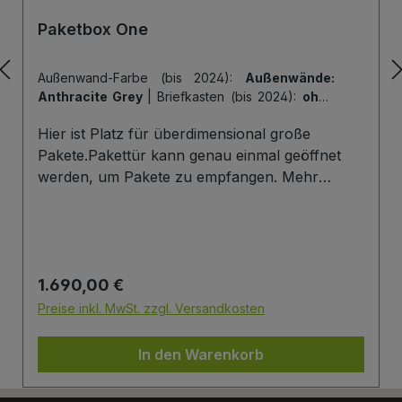
Paketbox One
Außenwand-Farbe (bis 2024):
Außenwände:
Anthracite Grey
|
Briefkasten (bis 2024):
ohne
Briefkasten
|
Hintertür (bis 2024):
ohne
Hier ist Platz für überdimensional große
Hintertür
|
Tiefe der Paketbox (bis 2024):
62
cm Außenmaß (Standard)
|
Tür-Farbe (bis
Pakete.Pakettür kann genau einmal geöffnet
2024):
Tür: Anthracite Grey
werden, um Pakete zu empfangen. Mehr
Infos/Fotos zu dieser Serie: Paketbox One
Paketfach-Variante:Sobald ein Paket eingelegt
wurde ist dieses verschlossen und kann erst
wieder mit einem Schlüssel geöffnet werden.
Regulärer Preis:
1.690,00 €
Die Tür wird immer mit einem Halbzylinder
ausgestattet. Das heißt, Sie können den selben
Preise inkl. MwSt. zzgl. Versandkosten
Schließzylinder verbauen,den Sie auch an
Ihrer Haustüre haben und die Paketbox mit
In den Warenkorb
dem selben Schlüssel öffnen.
Briefkasten:Optional kann ein Briefkasten