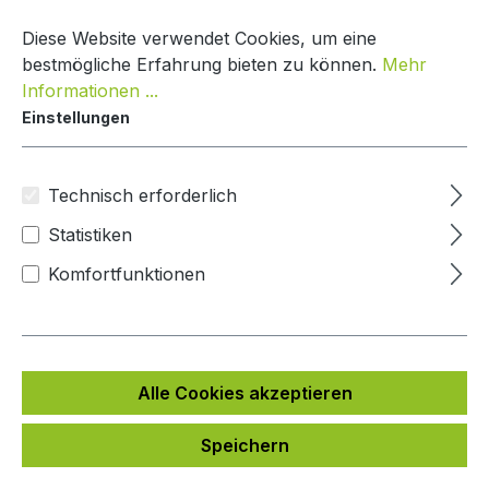
Zum Hauptinhalt springen
Warenko
Diese Website verwendet Cookies, um eine
bestmögliche Erfahrung bieten zu können.
Mehr
Informationen ...
Einstellungen
Paketkasten Nature Line
Mypaketkasten
Technisch erforderlich
Statistiken
Bildergalerie überspringen
Komfortfunktionen
Alle Cookies akzeptieren
Speichern