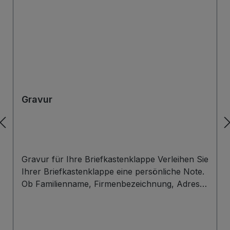
Gravur
Gravur für Ihre Briefkastenklappe Verleihen Sie
Ihrer Briefkastenklappe eine persönliche Note.
Ob Familienname, Firmenbezeichnung, Adresse
oder individuelles Wunschdesign – wir gravieren
Ihre Beschriftung präzise, langlebig und optisch
ansprechend direkt auf die Briefklappe. Zur