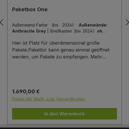
Paketbox One
Außenwand-Farbe (bis 2024):
Außenwände:
Anthracite Grey
|
Briefkasten (bis 2024):
ohne
Briefkasten
|
Hintertür (bis 2024):
ohne
Hier ist Platz für überdimensional große
Hintertür
|
Tiefe der Paketbox (bis 2024):
62
cm Außenmaß (Standard)
|
Tür-Farbe (bis
Pakete.Pakettür kann genau einmal geöffnet
2024):
Tür: Anthracite Grey
werden, um Pakete zu empfangen. Mehr
Infos/Fotos zu dieser Serie: Paketbox One
Paketfach-Variante:Sobald ein Paket eingelegt
wurde ist dieses verschlossen und kann erst
wieder mit einem Schlüssel geöffnet werden.
Regulärer Preis:
1.690,00 €
Die Tür wird immer mit einem Halbzylinder
ausgestattet. Das heißt, Sie können den selben
Preise inkl. MwSt. zzgl. Versandkosten
Schließzylinder verbauen,den Sie auch an
Ihrer Haustüre haben und die Paketbox mit
In den Warenkorb
dem selben Schlüssel öffnen.
Briefkasten:Optional kann ein Briefkasten