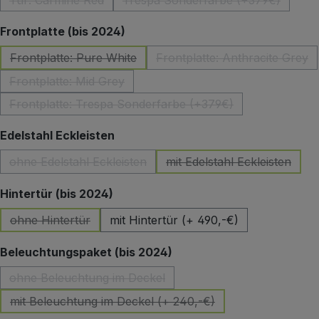
Tür: Carmine Red
Trespa Sonderfarbe (+379€)
(Diese Option ist zurzeit nicht verfügbar.)
(Diese Option ist zurzeit 
auswählen
Frontplatte (bis 2024)
Frontplatte: Pure White
Frontplatte: Anthracite Grey
(Diese Option ist zurzeit nicht verfügbar.)
(Diese Option ist z
Frontplatte: Mid Grey
(Diese Option ist zurzeit nicht verfügbar.)
Frontplatte: Trespa Sonderfarbe (+379€)
(Diese Option ist zurzeit nicht verfügbar.)
auswählen
Edelstahl Eckleisten
ohne Edelstahl Eckleisten
mit Edelstahl Eckleisten
(Diese Option ist zurzeit nicht verfügbar.)
(Diese Option ist zu
auswählen
Hintertür (bis 2024)
ohne Hintertür
mit Hintertür (+ 490,-€)
(Diese Option ist zurzeit nicht verfügbar.)
auswählen
Beleuchtungspaket (bis 2024)
ohne Beleuchtung im Deckel
(Diese Option ist zurzeit nicht verfügbar.)
mit Beleuchtung im Deckel (+ 240,-€)
(Diese Option ist zurzeit nicht verfügbar.)