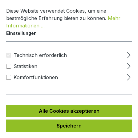
Zum Hauptinhalt springen
Warenko
Diese Website verwendet Cookies, um eine
bestmögliche Erfahrung bieten zu können.
Mehr
Informationen ...
Einstellungen
Paketkasten Nature Line
Mypaketkasten
Technisch erforderlich
Statistiken
Bildergalerie überspringen
Komfortfunktionen
Alle Cookies akzeptieren
Speichern