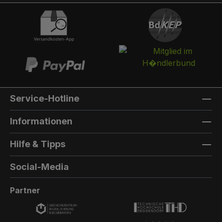
integriert werden. Die Post landet in einem
separaten und absperrbaren Auffangkorb.
Hintertür:Auf der Rückseite können Sie eine
Hintertür integrieren. Die Farbe der Hintertür ist
immer die gleiche Farbe, wie die Türfarbe
vorne. Außenmaterial: 8mm HPL(High
Pressure Laminate) - Kompaktfaserplatten der
Firma Trespa Bei Sonderfarbe: Bezeichnung
Service-Hotline
der TürfarbeGeben Sie hier den Namen Ihrer
Wunschfarbe an.Die Lieferzeit bei
Informationen
Sonderfarben verlängert sich um 5 bis 6
Wochen. Bei Sonderfarbe: Bezeichnung der
Hilfe & Tipps
AußenfarbeGeben Sie hier den Namen der
Wunschfarbe an.Hinweis: Falls Sie die Türfarbe
Social-Media
in der selben Farbe wie die Außenwandfarbe
erhalten möchten, kontaktieren Sie uns, da der
Partner
Aufpreis in dieser Linie dann nicht doppelt
berechnet wird.Die Lieferzeit bei Sonderfarben
verlängert sich um 5 bis 6 Wochen.