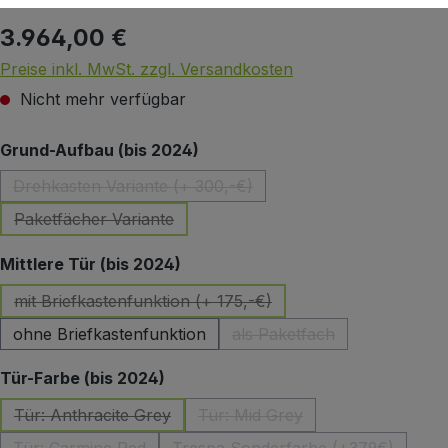
3.964,00 €
Regulärer Preis:
Preise inkl. MwSt. zzgl. Versandkosten
Nicht mehr verfügbar
auswählen
Grund-Aufbau (bis 2024)
Drehkasten Variante (+ 300,-€)
(Diese Option ist zurzeit nicht verfügbar.)
Paketfächer Variante
(Diese Option ist zurzeit nicht verfügbar.)
auswählen
Mittlere Tür (bis 2024)
mit Briefkastenfunktion (+ 175,-€)
(Diese Option ist zurzeit nicht verfügbar.)
ohne Briefkastenfunktion
als Paketfach
(Diese Option ist zurzeit 
auswählen
Tür-Farbe (bis 2024)
Tür: Anthracite Grey
Tür: Mid Grey
(Diese Option ist zurzeit nicht verfügbar.)
(Diese Option ist zurzeit nicht