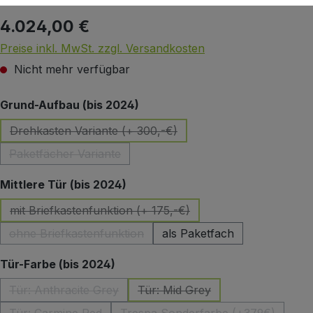
4.024,00 €
Regulärer Preis:
Preise inkl. MwSt. zzgl. Versandkosten
Nicht mehr verfügbar
auswählen
Grund-Aufbau (bis 2024)
Drehkasten Variante (+ 300,-€)
(Diese Option ist zurzeit nicht verfügbar.)
Paketfächer Variante
(Diese Option ist zurzeit nicht verfügbar.)
auswählen
Mittlere Tür (bis 2024)
mit Briefkastenfunktion (+ 175,-€)
(Diese Option ist zurzeit nicht verfügbar.)
ohne Briefkastenfunktion
als Paketfach
(Diese Option ist zurzeit nicht verfügbar.)
auswählen
Tür-Farbe (bis 2024)
Tür: Anthracite Grey
Tür: Mid Grey
(Diese Option ist zurzeit nicht verfügbar.)
(Diese Option ist zurzeit nicht