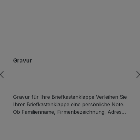
Gravur
Gravur für Ihre Briefkastenklappe Verleihen Sie
Ihrer Briefkastenklappe eine persönliche Note.
Ob Familienname, Firmenbezeichnung, Adresse
oder individuelles Wunschdesign – wir gravieren
Ihre Beschriftung präzise, langlebig und optisch
ansprechend direkt auf die Briefklappe. Zur