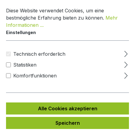
Zum Hauptinhalt springen
Warenko
Diese Website verwendet Cookies, um eine
bestmögliche Erfahrung bieten zu können.
Mehr
Informationen ...
Einstellungen
Paketkasten Nature Line
Mypaketkasten
Technisch erforderlich
Statistiken
Bildergalerie überspringen
Komfortfunktionen
Alle Cookies akzeptieren
Speichern