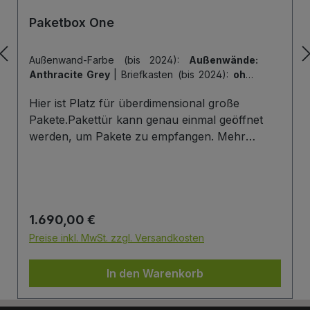
Paketbox One
Außenwand-Farbe (bis 2024):
Außenwände:
Anthracite Grey
|
Briefkasten (bis 2024):
ohne
Briefkasten
|
Hintertür (bis 2024):
ohne
Hier ist Platz für überdimensional große
Hintertür
|
Tiefe der Paketbox (bis 2024):
62
cm Außenmaß (Standard)
|
Tür-Farbe (bis
Pakete.Pakettür kann genau einmal geöffnet
2024):
Tür: Anthracite Grey
werden, um Pakete zu empfangen. Mehr
Infos/Fotos zu dieser Serie: Paketbox One
Paketfach-Variante:Sobald ein Paket eingelegt
wurde ist dieses verschlossen und kann erst
wieder mit einem Schlüssel geöffnet werden.
Regulärer Preis:
1.690,00 €
Die Tür wird immer mit einem Halbzylinder
ausgestattet. Das heißt, Sie können den selben
Preise inkl. MwSt. zzgl. Versandkosten
Schließzylinder verbauen,den Sie auch an
Ihrer Haustüre haben und die Paketbox mit
In den Warenkorb
dem selben Schlüssel öffnen.
Briefkasten:Optional kann ein Briefkasten