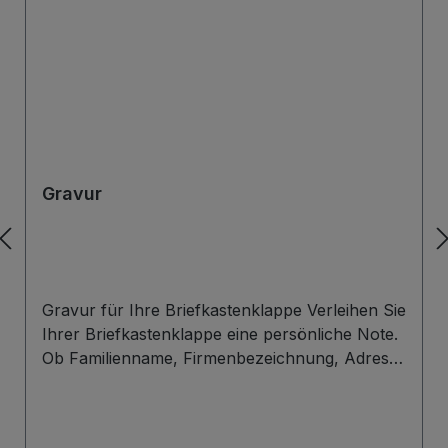
Gravur
Gravur für Ihre Briefkastenklappe Verleihen Sie
Ihrer Briefkastenklappe eine persönliche Note.
Ob Familienname, Firmenbezeichnung, Adresse
oder individuelles Wunschdesign – wir gravieren
Ihre Beschriftung präzise, langlebig und optisch
ansprechend direkt auf die Briefklappe. Zur