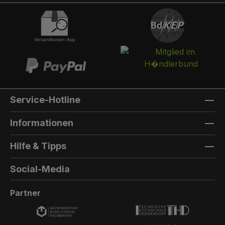
integriert werden. Die Post landet in einem
separaten und absperrbaren Auffangkorb.
Hintertür:Auf der Rückseite können Sie eine
Hintertür integrieren. Die Farbe der Hintertür ist
immer die gleiche Farbe, wie die Türfarbe
vorne. Außenmaterial: 8mm HPL(High
Pressure Laminate) - Kompaktfaserplatten der
Firma Trespa Bei Sonderfarbe: Bezeichnung
Service-Hotline
der TürfarbeGeben Sie hier den Namen Ihrer
Wunschfarbe an.Die Lieferzeit bei
Informationen
Sonderfarben verlängert sich um 5 bis 6
Wochen. Bei Sonderfarbe: Bezeichnung der
Hilfe & Tipps
AußenfarbeGeben Sie hier den Namen der
Wunschfarbe an.Hinweis: Falls Sie die Türfarbe
Social-Media
in der selben Farbe wie die Außenwandfarbe
erhalten möchten, kontaktieren Sie uns, da der
Partner
Aufpreis in dieser Linie dann nicht doppelt
berechnet wird.Die Lieferzeit bei Sonderfarben
verlängert sich um 5 bis 6 Wochen.