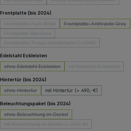
Tür: Carmine Red
Trespa Sonderfarbe (+379€)
(Diese Option ist zurzeit nicht verfügbar.)
(Diese Option ist zurzeit 
auswählen
Frontplatte (bis 2024)
Frontplatte: Pure White
Frontplatte: Anthracite Grey
(Diese Option ist zurzeit nicht verfügbar.)
(Diese Option ist z
Frontplatte: Mid Grey
(Diese Option ist zurzeit nicht verfügbar.)
Frontplatte: Trespa Sonderfarbe (+379€)
(Diese Option ist zurzeit nicht verfügbar.)
auswählen
Edelstahl Eckleisten
ohne Edelstahl Eckleisten
mit Edelstahl Eckleisten
(Diese Option ist zurzeit nicht verfügbar.)
(Diese Option ist zu
auswählen
Hintertür (bis 2024)
ohne Hintertür
mit Hintertür (+ 490,-€)
(Diese Option ist zurzeit nicht verfügbar.)
auswählen
Beleuchtungspaket (bis 2024)
ohne Beleuchtung im Deckel
(Diese Option ist zurzeit nicht verfügbar.)
mit Beleuchtung im Deckel (+ 240,-€)
(Diese Option ist zurzeit nicht verfügbar.)