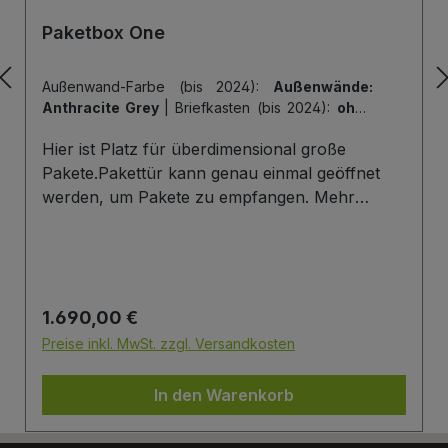
Paketbox One
Außenwand-Farbe (bis 2024):
Außenwände:
Anthracite Grey
|
Briefkasten (bis 2024):
ohne
Briefkasten
|
Hintertür (bis 2024):
ohne
Hier ist Platz für überdimensional große
Hintertür
|
Tiefe der Paketbox (bis 2024):
62
cm Außenmaß (Standard)
|
Tür-Farbe (bis
Pakete.Pakettür kann genau einmal geöffnet
2024):
Tür: Anthracite Grey
werden, um Pakete zu empfangen. Mehr
Infos/Fotos zu dieser Serie: Paketbox One
Paketfach-Variante:Sobald ein Paket eingelegt
wurde ist dieses verschlossen und kann erst
wieder mit einem Schlüssel geöffnet werden.
Regulärer Preis:
1.690,00 €
Die Tür wird immer mit einem Halbzylinder
ausgestattet. Das heißt, Sie können den selben
Preise inkl. MwSt. zzgl. Versandkosten
Schließzylinder verbauen,den Sie auch an
Ihrer Haustüre haben und die Paketbox mit
In den Warenkorb
dem selben Schlüssel öffnen.
Briefkasten:Optional kann ein Briefkasten