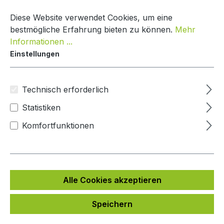
Zum Hauptinhalt springen
Warenko
Diese Website verwendet Cookies, um eine
bestmögliche Erfahrung bieten zu können.
Mehr
Informationen ...
Einstellungen
Paketkasten Nature Line
Mypaketkasten
Technisch erforderlich
Statistiken
Bildergalerie überspringen
Komfortfunktionen
Alle Cookies akzeptieren
Speichern