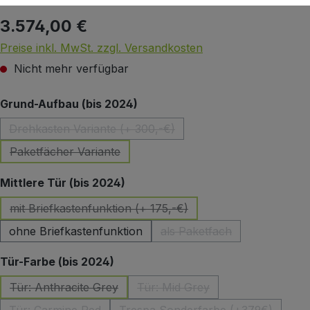
3.574,00 €
Regulärer Preis:
Preise inkl. MwSt. zzgl. Versandkosten
Nicht mehr verfügbar
auswählen
Grund-Aufbau (bis 2024)
Drehkasten Variante (+ 300,-€)
(Diese Option ist zurzeit nicht verfügbar.)
Paketfächer Variante
(Diese Option ist zurzeit nicht verfügbar.)
auswählen
Mittlere Tür (bis 2024)
mit Briefkastenfunktion (+ 175,-€)
(Diese Option ist zurzeit nicht verfügbar.)
ohne Briefkastenfunktion
als Paketfach
(Diese Option ist zurzeit 
auswählen
Tür-Farbe (bis 2024)
Tür: Anthracite Grey
Tür: Mid Grey
(Diese Option ist zurzeit nicht verfügbar.)
(Diese Option ist zurzeit nicht