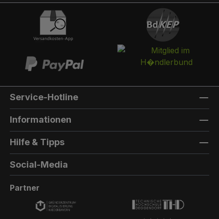
integriert werden. Die Post landet in einem
separaten und absperrbaren Auffangkorb.
Hintertür:Auf der Rückseite können Sie eine
Hintertür integrieren. Die Farbe der Hintertür ist
immer die gleiche Farbe, wie die Türfarbe
vorne. Außenmaterial: 8mm HPL(High
Pressure Laminate) - Kompaktfaserplatten der
Firma Trespa Bei Sonderfarbe: Bezeichnung
Service-Hotline
der TürfarbeGeben Sie hier den Namen Ihrer
Wunschfarbe an.Die Lieferzeit bei
Informationen
Sonderfarben verlängert sich um 5 bis 6
Wochen. Bei Sonderfarbe: Bezeichnung der
Hilfe & Tipps
AußenfarbeGeben Sie hier den Namen der
Wunschfarbe an.Hinweis: Falls Sie die Türfarbe
Social-Media
in der selben Farbe wie die Außenwandfarbe
erhalten möchten, kontaktieren Sie uns, da der
Partner
Aufpreis in dieser Linie dann nicht doppelt
berechnet wird.Die Lieferzeit bei Sonderfarben
verlängert sich um 5 bis 6 Wochen.