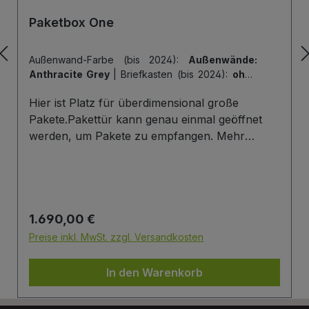
Paketbox One
Außenwand-Farbe (bis 2024):
Außenwände:
Anthracite Grey
|
Briefkasten (bis 2024):
ohne
Briefkasten
|
Hintertür (bis 2024):
ohne
Hier ist Platz für überdimensional große
Hintertür
|
Tiefe der Paketbox (bis 2024):
62
cm Außenmaß (Standard)
|
Tür-Farbe (bis
Pakete.Pakettür kann genau einmal geöffnet
2024):
Tür: Anthracite Grey
werden, um Pakete zu empfangen. Mehr
Infos/Fotos zu dieser Serie: Paketbox One
Paketfach-Variante:Sobald ein Paket eingelegt
wurde ist dieses verschlossen und kann erst
wieder mit einem Schlüssel geöffnet werden.
Regulärer Preis:
1.690,00 €
Die Tür wird immer mit einem Halbzylinder
ausgestattet. Das heißt, Sie können den selben
Preise inkl. MwSt. zzgl. Versandkosten
Schließzylinder verbauen,den Sie auch an
Ihrer Haustüre haben und die Paketbox mit
In den Warenkorb
dem selben Schlüssel öffnen.
Briefkasten:Optional kann ein Briefkasten