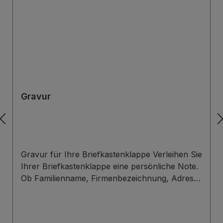
Gravur
Gravur für Ihre Briefkastenklappe Verleihen Sie
Ihrer Briefkastenklappe eine persönliche Note.
Ob Familienname, Firmenbezeichnung, Adresse
oder individuelles Wunschdesign – wir gravieren
Ihre Beschriftung präzise, langlebig und optisch
ansprechend direkt auf die Briefklappe. Zur