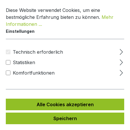
Zum Hauptinhalt springen
Warenko
Diese Website verwendet Cookies, um eine
bestmögliche Erfahrung bieten zu können.
Mehr
Informationen ...
Einstellungen
Paketkasten Nature Line
Mypaketkasten
Technisch erforderlich
Statistiken
Bildergalerie überspringen
Komfortfunktionen
Alle Cookies akzeptieren
Speichern