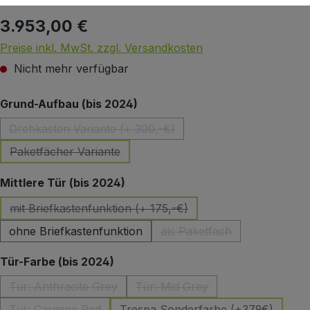
3.953,00 €
Regulärer Preis:
Preise inkl. MwSt. zzgl. Versandkosten
Nicht mehr verfügbar
auswählen
Grund-Aufbau (bis 2024)
Drehkasten Variante (+ 300,-€)
(Diese Option ist zurzeit nicht verfügbar.)
Paketfächer Variante
(Diese Option ist zurzeit nicht verfügbar.)
auswählen
Mittlere Tür (bis 2024)
mit Briefkastenfunktion (+ 175,-€)
(Diese Option ist zurzeit nicht verfügbar.)
ohne Briefkastenfunktion
als Paketfach
(Diese Option ist zurzeit 
auswählen
Tür-Farbe (bis 2024)
Tür: Anthracite Grey
Tür: Mid Grey
(Diese Option ist zurzeit nicht verfügbar.)
(Diese Option ist zurzeit nicht
Tür: Carmine Red
Trespa Sonderfarbe (+379€)