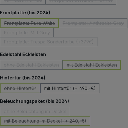
Tür: Carmine Red
Trespa Sonderfarbe (+379€)
(Diese Option ist zurzeit nicht verfügbar.)
(Diese Option ist zurzeit 
auswählen
Frontplatte (bis 2024)
Frontplatte: Pure White
Frontplatte: Anthracite Grey
(Diese Option ist zurzeit nicht verfügbar.)
(Diese Option ist z
Frontplatte: Mid Grey
(Diese Option ist zurzeit nicht verfügbar.)
Frontplatte: Trespa Sonderfarbe (+379€)
(Diese Option ist zurzeit nicht verfügbar.)
auswählen
Edelstahl Eckleisten
ohne Edelstahl Eckleisten
mit Edelstahl Eckleisten
(Diese Option ist zurzeit nicht verfügbar.)
(Diese Option ist zu
auswählen
Hintertür (bis 2024)
ohne Hintertür
mit Hintertür (+ 490,-€)
(Diese Option ist zurzeit nicht verfügbar.)
auswählen
Beleuchtungspaket (bis 2024)
ohne Beleuchtung im Deckel
(Diese Option ist zurzeit nicht verfügbar.)
mit Beleuchtung im Deckel (+ 240,-€)
(Diese Option ist zurzeit nicht verfügbar.)