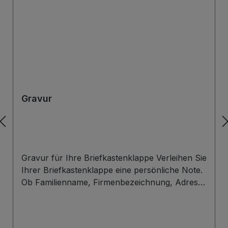
Gravur
Gravur für Ihre Briefkastenklappe Verleihen Sie
Ihrer Briefkastenklappe eine persönliche Note.
Ob Familienname, Firmenbezeichnung, Adresse
oder individuelles Wunschdesign – wir gravieren
Ihre Beschriftung präzise, langlebig und optisch
ansprechend direkt auf die Briefklappe. Zur