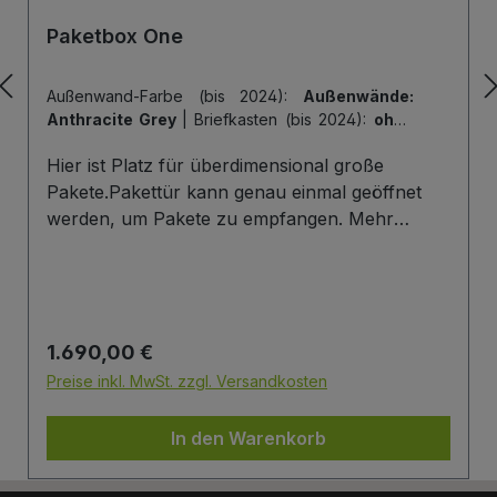
Paketbox One
Außenwand-Farbe (bis 2024):
Außenwände:
Anthracite Grey
|
Briefkasten (bis 2024):
ohne
Briefkasten
|
Hintertür (bis 2024):
ohne
Hier ist Platz für überdimensional große
Hintertür
|
Tiefe der Paketbox (bis 2024):
62
cm Außenmaß (Standard)
|
Tür-Farbe (bis
Pakete.Pakettür kann genau einmal geöffnet
2024):
Tür: Anthracite Grey
werden, um Pakete zu empfangen. Mehr
Infos/Fotos zu dieser Serie: Paketbox One
Paketfach-Variante:Sobald ein Paket eingelegt
wurde ist dieses verschlossen und kann erst
wieder mit einem Schlüssel geöffnet werden.
Regulärer Preis:
1.690,00 €
Die Tür wird immer mit einem Halbzylinder
ausgestattet. Das heißt, Sie können den selben
Preise inkl. MwSt. zzgl. Versandkosten
Schließzylinder verbauen,den Sie auch an
Ihrer Haustüre haben und die Paketbox mit
In den Warenkorb
dem selben Schlüssel öffnen.
Briefkasten:Optional kann ein Briefkasten