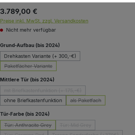
3.789,00 €
Regulärer Preis:
Preise inkl. MwSt. zzgl. Versandkosten
Nicht mehr verfügbar
auswählen
Grund-Aufbau (bis 2024)
Drehkasten Variante (+ 300,-€)
Paketfächer Variante
(Diese Option ist zurzeit nicht verfügbar.)
auswählen
Mittlere Tür (bis 2024)
mit Briefkastenfunktion (+ 175,-€)
(Diese Option ist zurzeit nicht verfügbar.)
ohne Briefkastenfunktion
als Paketfach
(Diese Option ist zurzeit 
auswählen
Tür-Farbe (bis 2024)
Tür: Anthracite Grey
Tür: Mid Grey
(Diese Option ist zurzeit nicht verfügbar.)
(Diese Option ist zurzeit nicht