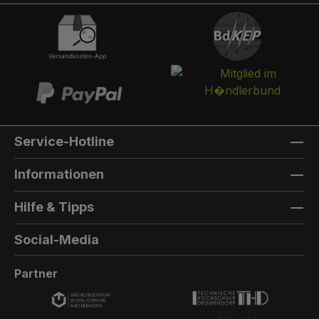
integriert werden. Die Post landet in einem
separaten und absperrbaren Auffangkorb.
Hintertür:Auf der Rückseite können Sie eine
Hintertür integrieren. Die Farbe der Hintertür ist
immer die gleiche Farbe, wie die Türfarbe
vorne. Außenmaterial: 8mm HPL(High
Pressure Laminate) - Kompaktfaserplatten der
Firma Trespa Bei Sonderfarbe: Bezeichnung
Service-Hotline
der TürfarbeGeben Sie hier den Namen Ihrer
Wunschfarbe an.Die Lieferzeit bei
Informationen
Sonderfarben verlängert sich um 5 bis 6
Wochen. Bei Sonderfarbe: Bezeichnung der
Hilfe & Tipps
AußenfarbeGeben Sie hier den Namen der
Wunschfarbe an.Hinweis: Falls Sie die Türfarbe
Social-Media
in der selben Farbe wie die Außenwandfarbe
erhalten möchten, kontaktieren Sie uns, da der
Partner
Aufpreis in dieser Linie dann nicht doppelt
berechnet wird.Die Lieferzeit bei Sonderfarben
verlängert sich um 5 bis 6 Wochen.