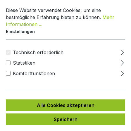
Zum Hauptinhalt springen
Warenko
Diese Website verwendet Cookies, um eine
bestmögliche Erfahrung bieten zu können.
Mehr
Informationen ...
Einstellungen
Paketkasten Nature Line
Mypaketkasten
Technisch erforderlich
Statistiken
Bildergalerie überspringen
Komfortfunktionen
Alle Cookies akzeptieren
Speichern