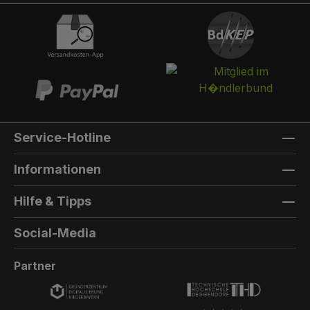
integriert werden. Die Post landet in einem
separaten und absperrbaren Auffangkorb.
Hintertür:Auf der Rückseite können Sie eine
Hintertür integrieren. Die Farbe der Hintertür ist
immer die gleiche Farbe, wie die Türfarbe
vorne. Außenmaterial: 8mm HPL(High
Pressure Laminate) - Kompaktfaserplatten der
Firma Trespa Bei Sonderfarbe: Bezeichnung
Service-Hotline
der TürfarbeGeben Sie hier den Namen Ihrer
Wunschfarbe an.Die Lieferzeit bei
Informationen
Sonderfarben verlängert sich um 5 bis 6
Wochen. Bei Sonderfarbe: Bezeichnung der
Hilfe & Tipps
AußenfarbeGeben Sie hier den Namen der
Wunschfarbe an.Hinweis: Falls Sie die Türfarbe
Social-Media
in der selben Farbe wie die Außenwandfarbe
erhalten möchten, kontaktieren Sie uns, da der
Partner
Aufpreis in dieser Linie dann nicht doppelt
berechnet wird.Die Lieferzeit bei Sonderfarben
verlängert sich um 5 bis 6 Wochen.