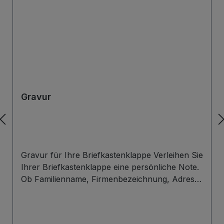
Gravur
Gravur für Ihre Briefkastenklappe Verleihen Sie
Ihrer Briefkastenklappe eine persönliche Note.
Ob Familienname, Firmenbezeichnung, Adresse
oder individuelles Wunschdesign – wir gravieren
Ihre Beschriftung präzise, langlebig und optisch
ansprechend direkt auf die Briefklappe. Zur