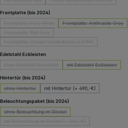
Tür: Carmine Red
Trespa Sonderfarbe (+379€)
(Diese Option ist zurzeit nicht verfügbar.)
(Diese Option ist zurzeit 
auswählen
Frontplatte (bis 2024)
Frontplatte: Pure White
Frontplatte: Anthracite Grey
(Diese Option ist zurzeit nicht verfügbar.)
(Diese Option ist z
Frontplatte: Mid Grey
(Diese Option ist zurzeit nicht verfügbar.)
Frontplatte: Trespa Sonderfarbe (+379€)
(Diese Option ist zurzeit nicht verfügbar.)
auswählen
Edelstahl Eckleisten
ohne Edelstahl Eckleisten
mit Edelstahl Eckleisten
(Diese Option ist zurzeit nicht verfügbar.)
(Diese Option ist zu
auswählen
Hintertür (bis 2024)
ohne Hintertür
mit Hintertür (+ 490,-€)
(Diese Option ist zurzeit nicht verfügbar.)
auswählen
Beleuchtungspaket (bis 2024)
ohne Beleuchtung im Deckel
(Diese Option ist zurzeit nicht verfügbar.)
mit Beleuchtung im Deckel (+ 240,-€)
(Diese Option ist zurzeit nicht verfügbar.)