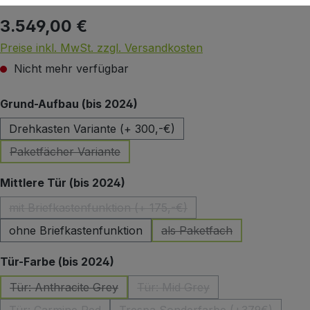
3.549,00 €
Regulärer Preis:
Preise inkl. MwSt. zzgl. Versandkosten
Nicht mehr verfügbar
auswählen
Grund-Aufbau (bis 2024)
Drehkasten Variante (+ 300,-€)
Paketfächer Variante
(Diese Option ist zurzeit nicht verfügbar.)
auswählen
Mittlere Tür (bis 2024)
mit Briefkastenfunktion (+ 175,-€)
(Diese Option ist zurzeit nicht verfügbar.)
ohne Briefkastenfunktion
als Paketfach
(Diese Option ist zurzeit 
auswählen
Tür-Farbe (bis 2024)
Tür: Anthracite Grey
Tür: Mid Grey
(Diese Option ist zurzeit nicht verfügbar.)
(Diese Option ist zurzeit nicht