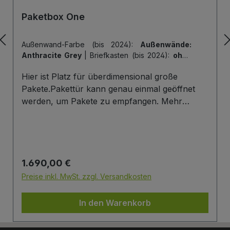
Paketbox One
Außenwand-Farbe (bis 2024):
Außenwände:
Anthracite Grey
|
Briefkasten (bis 2024):
ohne
Briefkasten
|
Hintertür (bis 2024):
ohne
Hier ist Platz für überdimensional große
Hintertür
|
Tiefe der Paketbox (bis 2024):
62
cm Außenmaß (Standard)
|
Tür-Farbe (bis
Pakete.Pakettür kann genau einmal geöffnet
2024):
Tür: Anthracite Grey
werden, um Pakete zu empfangen. Mehr
Infos/Fotos zu dieser Serie: Paketbox One
Paketfach-Variante:Sobald ein Paket eingelegt
wurde ist dieses verschlossen und kann erst
wieder mit einem Schlüssel geöffnet werden.
Regulärer Preis:
1.690,00 €
Die Tür wird immer mit einem Halbzylinder
ausgestattet. Das heißt, Sie können den selben
Preise inkl. MwSt. zzgl. Versandkosten
Schließzylinder verbauen,den Sie auch an
Ihrer Haustüre haben und die Paketbox mit
In den Warenkorb
dem selben Schlüssel öffnen.
Briefkasten:Optional kann ein Briefkasten