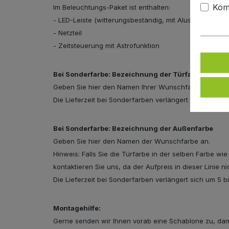
Kom
Im Beleuchtungs-Paket ist enthalten:
- LED-Leiste (witterungsbeständig, mit Aluschiene und
- Netzteil
- Zeitsteuerung mit Astrofunktion
Bei Sonderfarbe: Bezeichnung der Türfarbe
Geben Sie hier den Namen Ihrer Wunschfarbe an.
Die Lieferzeit bei Sonderfarben verlängert sich um 5 
Bei Sonderfarbe: Bezeichnung der Außenfarbe
Geben Sie hier den Namen der Wunschfarbe an.
Hinweis: Falls Sie die Türfarbe in der selben Farbe wi
kontaktieren Sie uns, da der Aufpreis in dieser Linie n
Die Lieferzeit bei Sonderfarben verlängert sich um 5 
Montagehilfe:
Gerne senden wir Ihnen vorab eine Schablone zu, dami