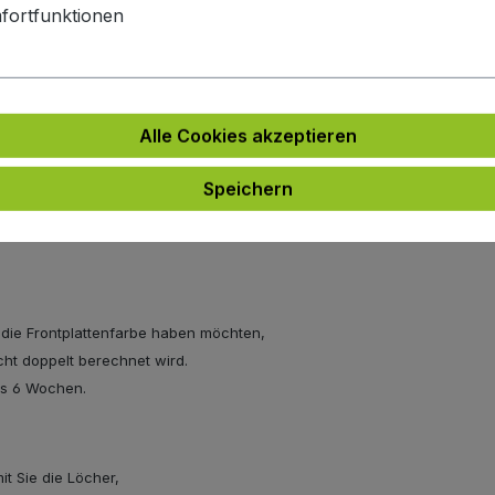
fortfunktionen
 satinierter Abdeckung)
Alle Cookies akzeptieren
Speichern
bis 6 Wochen.
e die Frontplattenfarbe haben möchten,
icht doppelt berechnet wird.
bis 6 Wochen.
t Sie die Löcher,