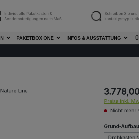
Individuelle Paketkästen &
Schreiben Sie uns:
Sonderanfertigungen nach Maß
kontakt@mypaketk
EN
PAKETBOX ONE
INFOS & AUSSTATTUNG
Ü
3.778,0
Regulärer Prei
Preise inkl. M
Nicht mehr 
Grund-Aufbau 
Drehkasten V