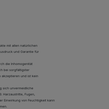
kte mit allen natürlichen
Ausdruck und Garantie für
rch die Inhomogenität
 bei sorgfältigster
akzeptieren und ist kein
g sich unvermeidliche
. Harzaustritte, Fugen,
rer Einwirkung von Feuchtigkeit kann
mmen.