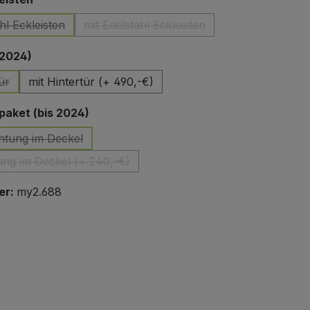
hl Eckleisten
mit Edelstahl Eckleisten
(Diese Option ist zurzeit nicht verfügbar.)
(Diese Option ist zurzeit nicht verfüg
auswählen
 2024)
ür
mit Hintertür (+ 490,-€)
Option ist zurzeit nicht verfügbar.)
auswählen
aket (bis 2024)
htung im Deckel
(Diese Option ist zurzeit nicht verfügbar.)
ung im Deckel (+ 240,-€)
(Diese Option ist zurzeit nicht verfügbar.)
er:
my2.688