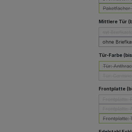
Paketfächer 
(Di
Mittlere Tür (
mit Briefkast
ohne Briefka
Tür-Farbe (bi
Tür: Anthrac
(Di
Tür: Carmine
(Dies
Frontplatte (b
Frontplatte:
(D
Frontplatte: 
Frontplatte:
Edelstahl Eckl