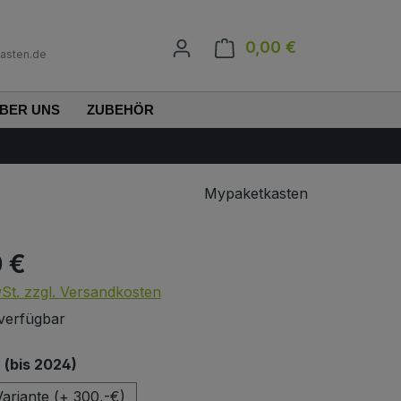
0,00 €
Warenkorb enth
asten.de
BER UNS
ZUBEHÖR
Mypaketkasten
0 €
s:
wSt. zzgl. Versandkosten
verfügbar
auswählen
(bis 2024)
ariante (+ 300,-€)