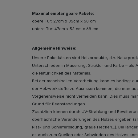
Maximal empfangbare Pakete:
obere Tür: 27cm x 35cm x 50 cm
untere Tür: 47cm x 53 cm x 68 cm
Allgemeine Hinweise:
Unsere Paketkästen sind Holzprodukte, d.h. Naturprodu
Unterschieden in Maserung, Struktur und Farbe – als 
die Natürlichkeit des Materials.
Bei der maschinellen Verarbeitung kann es bedingt du
der Holzwerkstoffe zu Ausrissen kommen, die man auch
Vorgehensweise nicht vermeiden kann. Dies muss man 
Grund für Beanstandungen.
Zusätzlich können durch UV-Strahlung und Bewitterun
oberflächliche Veränderungen des Holzes ergeben (z.B
Riss- und Schieferbildung, graue Flecken...). Bei länge
es auch zum Quellen oder Schwinden des Holzes ko