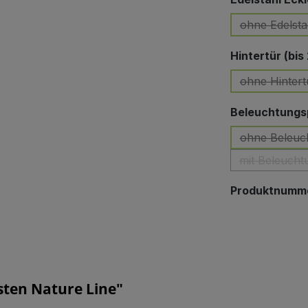
ohne Edelsta
Hintertür (bis
ohne Hintert
(Diese 
Beleuchtungsp
ohne Beleuc
mit Beleucht
Produktnumm
ten Nature Line"