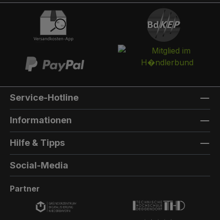
integriert werden. Die Post landet in einem
separaten und absperrbaren Auffangkorb.
Hintertür:Auf der Rückseite können Sie eine
Hintertür integrieren. Die Farbe der Hintertür ist
immer die gleiche Farbe, wie die Türfarbe
vorne. Außenmaterial: 8mm HPL(High
Pressure Laminate) - Kompaktfaserplatten der
Firma Trespa Bei Sonderfarbe: Bezeichnung
Service-Hotline
der TürfarbeGeben Sie hier den Namen Ihrer
Wunschfarbe an.Die Lieferzeit bei
Informationen
Sonderfarben verlängert sich um 5 bis 6
Wochen. Bei Sonderfarbe: Bezeichnung der
Hilfe & Tipps
AußenfarbeGeben Sie hier den Namen der
Wunschfarbe an.Hinweis: Falls Sie die Türfarbe
Social-Media
in der selben Farbe wie die Außenwandfarbe
erhalten möchten, kontaktieren Sie uns, da der
Partner
Aufpreis in dieser Linie dann nicht doppelt
berechnet wird.Die Lieferzeit bei Sonderfarben
verlängert sich um 5 bis 6 Wochen.