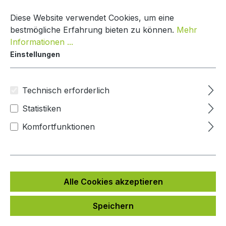
Zum Hauptinhalt springen
Warenko
Diese Website verwendet Cookies, um eine
bestmögliche Erfahrung bieten zu können.
Mehr
Informationen ...
Einstellungen
Paketkasten Nature Line
Mypaketkasten
Technisch erforderlich
Statistiken
Bildergalerie überspringen
Komfortfunktionen
Alle Cookies akzeptieren
Speichern