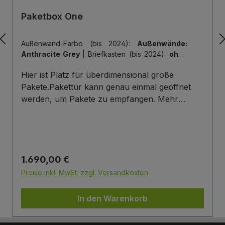
Paketbox One
Außenwand-Farbe (bis 2024):
Außenwände:
Anthracite Grey
|
Briefkasten (bis 2024):
ohne
Briefkasten
|
Hintertür (bis 2024):
ohne
Hier ist Platz für überdimensional große
Hintertür
|
Tiefe der Paketbox (bis 2024):
62
cm Außenmaß (Standard)
|
Tür-Farbe (bis
Pakete.Pakettür kann genau einmal geöffnet
2024):
Tür: Anthracite Grey
werden, um Pakete zu empfangen. Mehr
Infos/Fotos zu dieser Serie: Paketbox One
Paketfach-Variante:Sobald ein Paket eingelegt
wurde ist dieses verschlossen und kann erst
wieder mit einem Schlüssel geöffnet werden.
Regulärer Preis:
1.690,00 €
Die Tür wird immer mit einem Halbzylinder
ausgestattet. Das heißt, Sie können den selben
Preise inkl. MwSt. zzgl. Versandkosten
Schließzylinder verbauen,den Sie auch an
Ihrer Haustüre haben und die Paketbox mit
In den Warenkorb
dem selben Schlüssel öffnen.
Briefkasten:Optional kann ein Briefkasten