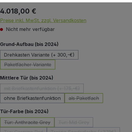
4.018,00 €
Regulärer Preis:
Preise inkl. MwSt. zzgl. Versandkosten
Nicht mehr verfügbar
auswählen
Grund-Aufbau (bis 2024)
Drehkasten Variante (+ 300,-€)
Paketfächer Variante
(Diese Option ist zurzeit nicht verfügbar.)
auswählen
Mittlere Tür (bis 2024)
mit Briefkastenfunktion (+ 175,-€)
(Diese Option ist zurzeit nicht verfügbar.)
ohne Briefkastenfunktion
als Paketfach
(Diese Option ist zurzeit 
auswählen
Tür-Farbe (bis 2024)
Tür: Anthracite Grey
Tür: Mid Grey
(Diese Option ist zurzeit nicht verfügbar.)
(Diese Option ist zurzeit nicht