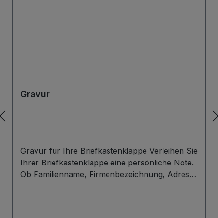
Gravur
Gravur für Ihre Briefkastenklappe Verleihen Sie
Ihrer Briefkastenklappe eine persönliche Note.
Ob Familienname, Firmenbezeichnung, Adresse
oder individuelles Wunschdesign – wir gravieren
Ihre Beschriftung präzise, langlebig und optisch
ansprechend direkt auf die Briefklappe. Zur