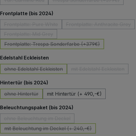
Tür: Carmine Red
Trespa Sonderfarbe (+379€)
(Diese Option ist zurzeit nicht verfügbar.)
(Diese Option ist zurzeit 
auswählen
Frontplatte (bis 2024)
Frontplatte: Pure White
Frontplatte: Anthracite Grey
(Diese Option ist zurzeit nicht verfügbar.)
(Diese Option ist z
Frontplatte: Mid Grey
(Diese Option ist zurzeit nicht verfügbar.)
Frontplatte: Trespa Sonderfarbe (+379€)
(Diese Option ist zurzeit nicht verfügbar.)
auswählen
Edelstahl Eckleisten
ohne Edelstahl Eckleisten
mit Edelstahl Eckleisten
(Diese Option ist zurzeit nicht verfügbar.)
(Diese Option ist zu
auswählen
Hintertür (bis 2024)
ohne Hintertür
mit Hintertür (+ 490,-€)
(Diese Option ist zurzeit nicht verfügbar.)
auswählen
Beleuchtungspaket (bis 2024)
ohne Beleuchtung im Deckel
(Diese Option ist zurzeit nicht verfügbar.)
mit Beleuchtung im Deckel (+ 240,-€)
(Diese Option ist zurzeit nicht verfügbar.)