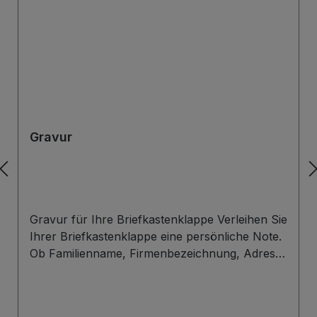
Gravur
Gravur für Ihre Briefkastenklappe Verleihen Sie
Ihrer Briefkastenklappe eine persönliche Note.
Ob Familienname, Firmenbezeichnung, Adresse
oder individuelles Wunschdesign – wir gravieren
Ihre Beschriftung präzise, langlebig und optisch
ansprechend direkt auf die Briefklappe. Zur