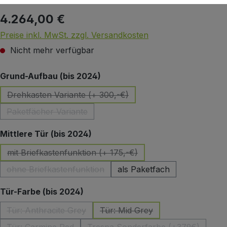
4.264,00 €
Regulärer Preis:
Preise inkl. MwSt. zzgl. Versandkosten
Nicht mehr verfügbar
auswählen
Grund-Aufbau (bis 2024)
Drehkasten Variante (+ 300,-€)
(Diese Option ist zurzeit nicht verfügbar.)
Paketfächer Variante
(Diese Option ist zurzeit nicht verfügbar.)
auswählen
Mittlere Tür (bis 2024)
mit Briefkastenfunktion (+ 175,-€)
(Diese Option ist zurzeit nicht verfügbar.)
ohne Briefkastenfunktion
als Paketfach
(Diese Option ist zurzeit nicht verfügbar.)
auswählen
Tür-Farbe (bis 2024)
Tür: Anthracite Grey
Tür: Mid Grey
(Diese Option ist zurzeit nicht verfügbar.)
(Diese Option ist zurzeit nicht