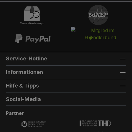
integriert werden. Die Post landet in einem
separaten und absperrbaren Auffangkorb.
Hintertür:Auf der Rückseite können Sie eine
Hintertür integrieren. Die Farbe der Hintertür ist
immer die gleiche Farbe, wie die Türfarbe
vorne. Außenmaterial: 8mm HPL(High
Pressure Laminate) - Kompaktfaserplatten der
Firma Trespa Bei Sonderfarbe: Bezeichnung
Service-Hotline
der TürfarbeGeben Sie hier den Namen Ihrer
Wunschfarbe an.Die Lieferzeit bei
Informationen
Sonderfarben verlängert sich um 5 bis 6
Wochen. Bei Sonderfarbe: Bezeichnung der
Hilfe & Tipps
AußenfarbeGeben Sie hier den Namen der
Wunschfarbe an.Hinweis: Falls Sie die Türfarbe
Social-Media
in der selben Farbe wie die Außenwandfarbe
erhalten möchten, kontaktieren Sie uns, da der
Partner
Aufpreis in dieser Linie dann nicht doppelt
berechnet wird.Die Lieferzeit bei Sonderfarben
verlängert sich um 5 bis 6 Wochen.