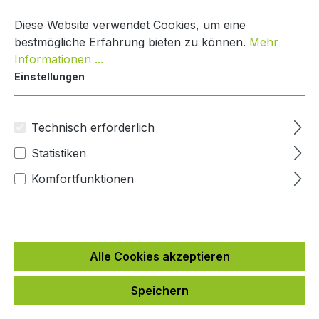
Zum Hauptinhalt springen
Warenko
Diese Website verwendet Cookies, um eine
bestmögliche Erfahrung bieten zu können.
Mehr
Informationen ...
Einstellungen
Paketkasten Nature Line
Mypaketkasten
Technisch erforderlich
Statistiken
Bildergalerie überspringen
Komfortfunktionen
Alle Cookies akzeptieren
Speichern