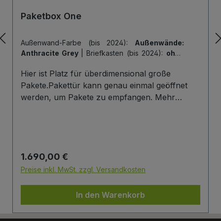
Paketbox One
Außenwand-Farbe (bis 2024):
Außenwände:
Anthracite Grey
|
Briefkasten (bis 2024):
ohne
Briefkasten
|
Hintertür (bis 2024):
ohne
Hier ist Platz für überdimensional große
Hintertür
|
Tiefe der Paketbox (bis 2024):
62
cm Außenmaß (Standard)
|
Tür-Farbe (bis
Pakete.Pakettür kann genau einmal geöffnet
2024):
Tür: Anthracite Grey
werden, um Pakete zu empfangen. Mehr
Infos/Fotos zu dieser Serie: Paketbox One
Paketfach-Variante:Sobald ein Paket eingelegt
wurde ist dieses verschlossen und kann erst
wieder mit einem Schlüssel geöffnet werden.
Regulärer Preis:
1.690,00 €
Die Tür wird immer mit einem Halbzylinder
ausgestattet. Das heißt, Sie können den selben
Preise inkl. MwSt. zzgl. Versandkosten
Schließzylinder verbauen,den Sie auch an
Ihrer Haustüre haben und die Paketbox mit
In den Warenkorb
dem selben Schlüssel öffnen.
Briefkasten:Optional kann ein Briefkasten