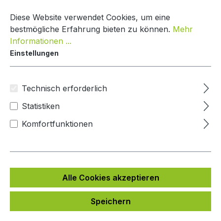
Zum Hauptinhalt springen
Warenko
Diese Website verwendet Cookies, um eine
bestmögliche Erfahrung bieten zu können.
Mehr
Informationen ...
Einstellungen
Paketkasten Nature Line
Mypaketkasten
Technisch erforderlich
Statistiken
Bildergalerie überspringen
Komfortfunktionen
Alle Cookies akzeptieren
Speichern