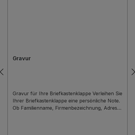
Gravur
Gravur für Ihre Briefkastenklappe Verleihen Sie
Ihrer Briefkastenklappe eine persönliche Note.
Ob Familienname, Firmenbezeichnung, Adresse
oder individuelles Wunschdesign – wir gravieren
Ihre Beschriftung präzise, langlebig und optisch
ansprechend direkt auf die Briefklappe. Zur