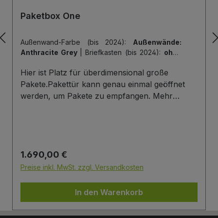
Paketbox One
Außenwand-Farbe (bis 2024):
Außenwände:
Anthracite Grey
|
Briefkasten (bis 2024):
ohne
Briefkasten
|
Hintertür (bis 2024):
ohne
Hier ist Platz für überdimensional große
Hintertür
|
Tiefe der Paketbox (bis 2024):
62
cm Außenmaß (Standard)
|
Tür-Farbe (bis
Pakete.Pakettür kann genau einmal geöffnet
2024):
Tür: Anthracite Grey
werden, um Pakete zu empfangen. Mehr
Infos/Fotos zu dieser Serie: Paketbox One
Paketfach-Variante:Sobald ein Paket eingelegt
wurde ist dieses verschlossen und kann erst
wieder mit einem Schlüssel geöffnet werden.
Regulärer Preis:
1.690,00 €
Die Tür wird immer mit einem Halbzylinder
ausgestattet. Das heißt, Sie können den selben
Preise inkl. MwSt. zzgl. Versandkosten
Schließzylinder verbauen,den Sie auch an
Ihrer Haustüre haben und die Paketbox mit
In den Warenkorb
dem selben Schlüssel öffnen.
Briefkasten:Optional kann ein Briefkasten