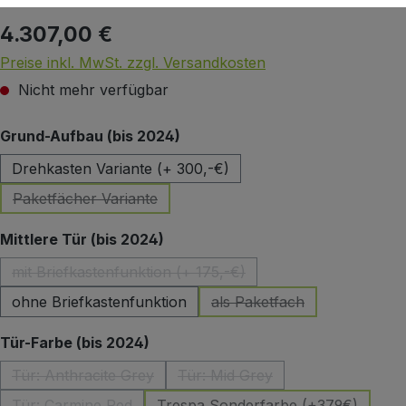
4.307,00 €
Regulärer Preis:
Preise inkl. MwSt. zzgl. Versandkosten
Nicht mehr verfügbar
auswählen
Grund-Aufbau (bis 2024)
Drehkasten Variante (+ 300,-€)
Paketfächer Variante
(Diese Option ist zurzeit nicht verfügbar.)
auswählen
Mittlere Tür (bis 2024)
mit Briefkastenfunktion (+ 175,-€)
(Diese Option ist zurzeit nicht verfügbar.)
ohne Briefkastenfunktion
als Paketfach
(Diese Option ist zurzeit 
auswählen
Tür-Farbe (bis 2024)
Tür: Anthracite Grey
Tür: Mid Grey
(Diese Option ist zurzeit nicht verfügbar.)
(Diese Option ist zurzeit nicht
Tür: Carmine Red
Trespa Sonderfarbe (+379€)