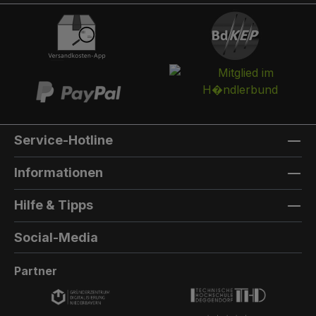
integriert werden. Die Post landet in einem
separaten und absperrbaren Auffangkorb.
Hintertür:Auf der Rückseite können Sie eine
Hintertür integrieren. Die Farbe der Hintertür ist
immer die gleiche Farbe, wie die Türfarbe
vorne. Außenmaterial: 8mm HPL(High
Pressure Laminate) - Kompaktfaserplatten der
Firma Trespa Bei Sonderfarbe: Bezeichnung
Service-Hotline
der TürfarbeGeben Sie hier den Namen Ihrer
Wunschfarbe an.Die Lieferzeit bei
Informationen
Sonderfarben verlängert sich um 5 bis 6
Wochen. Bei Sonderfarbe: Bezeichnung der
Hilfe & Tipps
AußenfarbeGeben Sie hier den Namen der
Wunschfarbe an.Hinweis: Falls Sie die Türfarbe
Social-Media
in der selben Farbe wie die Außenwandfarbe
erhalten möchten, kontaktieren Sie uns, da der
Partner
Aufpreis in dieser Linie dann nicht doppelt
berechnet wird.Die Lieferzeit bei Sonderfarben
verlängert sich um 5 bis 6 Wochen.