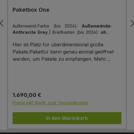
Paketbox One
Außenwand-Farbe (bis 2024):
Außenwände:
Anthracite Grey
|
Briefkasten (bis 2024):
ohne
Briefkasten
|
Hintertür (bis 2024):
ohne
Hier ist Platz für überdimensional große
Hintertür
|
Tiefe der Paketbox (bis 2024):
62
cm Außenmaß (Standard)
|
Tür-Farbe (bis
Pakete.Pakettür kann genau einmal geöffnet
2024):
Tür: Anthracite Grey
werden, um Pakete zu empfangen. Mehr
Infos/Fotos zu dieser Serie: Paketbox One
Paketfach-Variante:Sobald ein Paket eingelegt
wurde ist dieses verschlossen und kann erst
wieder mit einem Schlüssel geöffnet werden.
Regulärer Preis:
1.690,00 €
Die Tür wird immer mit einem Halbzylinder
ausgestattet. Das heißt, Sie können den selben
Preise inkl. MwSt. zzgl. Versandkosten
Schließzylinder verbauen,den Sie auch an
Ihrer Haustüre haben und die Paketbox mit
In den Warenkorb
dem selben Schlüssel öffnen.
Briefkasten:Optional kann ein Briefkasten