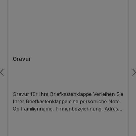
Gravur
Gravur für Ihre Briefkastenklappe Verleihen Sie
Ihrer Briefkastenklappe eine persönliche Note.
Ob Familienname, Firmenbezeichnung, Adresse
oder individuelles Wunschdesign – wir gravieren
Ihre Beschriftung präzise, langlebig und optisch
ansprechend direkt auf die Briefklappe. Zur