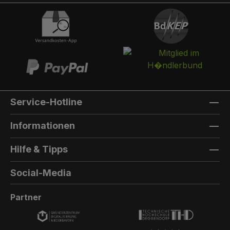
integriert werden. Die Post landet in einem
separaten und absperrbaren Auffangkorb.
Hintertür:Auf der Rückseite können Sie eine
Hintertür integrieren. Die Farbe der Hintertür ist
immer die gleiche Farbe, wie die Türfarbe
vorne. Außenmaterial: 8mm HPL(High
Pressure Laminate) - Kompaktfaserplatten der
Firma Trespa Bei Sonderfarbe: Bezeichnung
Service-Hotline
der TürfarbeGeben Sie hier den Namen Ihrer
Wunschfarbe an.Die Lieferzeit bei
Informationen
Sonderfarben verlängert sich um 5 bis 6
Wochen. Bei Sonderfarbe: Bezeichnung der
Hilfe & Tipps
AußenfarbeGeben Sie hier den Namen der
Wunschfarbe an.Hinweis: Falls Sie die Türfarbe
Social-Media
in der selben Farbe wie die Außenwandfarbe
erhalten möchten, kontaktieren Sie uns, da der
Partner
Aufpreis in dieser Linie dann nicht doppelt
berechnet wird.Die Lieferzeit bei Sonderfarben
verlängert sich um 5 bis 6 Wochen.