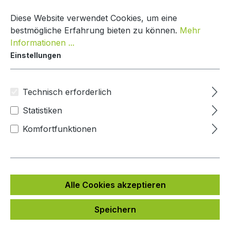
Zum Hauptinhalt springen
Warenko
Diese Website verwendet Cookies, um eine
bestmögliche Erfahrung bieten zu können.
Mehr
Informationen ...
Einstellungen
Paketkasten Nature Line
Mypaketkasten
Technisch erforderlich
Statistiken
Bildergalerie überspringen
Komfortfunktionen
Alle Cookies akzeptieren
Speichern