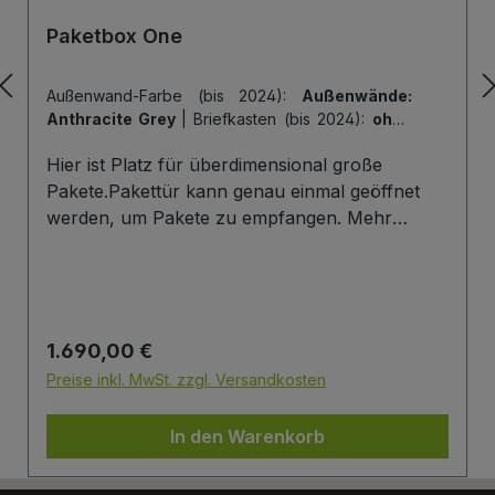
Paketbox One
Außenwand-Farbe (bis 2024):
Außenwände:
Anthracite Grey
|
Briefkasten (bis 2024):
ohne
Briefkasten
|
Hintertür (bis 2024):
ohne
Hier ist Platz für überdimensional große
Hintertür
|
Tiefe der Paketbox (bis 2024):
62
cm Außenmaß (Standard)
|
Tür-Farbe (bis
Pakete.Pakettür kann genau einmal geöffnet
2024):
Tür: Anthracite Grey
werden, um Pakete zu empfangen. Mehr
Infos/Fotos zu dieser Serie: Paketbox One
Paketfach-Variante:Sobald ein Paket eingelegt
wurde ist dieses verschlossen und kann erst
wieder mit einem Schlüssel geöffnet werden.
Regulärer Preis:
1.690,00 €
Die Tür wird immer mit einem Halbzylinder
ausgestattet. Das heißt, Sie können den selben
Preise inkl. MwSt. zzgl. Versandkosten
Schließzylinder verbauen,den Sie auch an
Ihrer Haustüre haben und die Paketbox mit
In den Warenkorb
dem selben Schlüssel öffnen.
Briefkasten:Optional kann ein Briefkasten