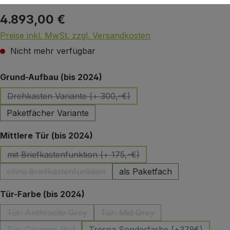
4.893,00 €
Regulärer Preis:
Preise inkl. MwSt. zzgl. Versandkosten
Nicht mehr verfügbar
auswählen
Grund-Aufbau (bis 2024)
Drehkasten Variante (+ 300,-€)
(Diese Option ist zurzeit nicht verfügbar.)
Paketfächer Variante
auswählen
Mittlere Tür (bis 2024)
mit Briefkastenfunktion (+ 175,-€)
(Diese Option ist zurzeit nicht verfügbar.)
ohne Briefkastenfunktion
als Paketfach
(Diese Option ist zurzeit nicht verfügbar.)
auswählen
Tür-Farbe (bis 2024)
Tür: Anthracite Grey
Tür: Mid Grey
(Diese Option ist zurzeit nicht verfügbar.)
(Diese Option ist zurzeit nicht
Tür: Carmine Red
Trespa Sonderfarbe (+379€)